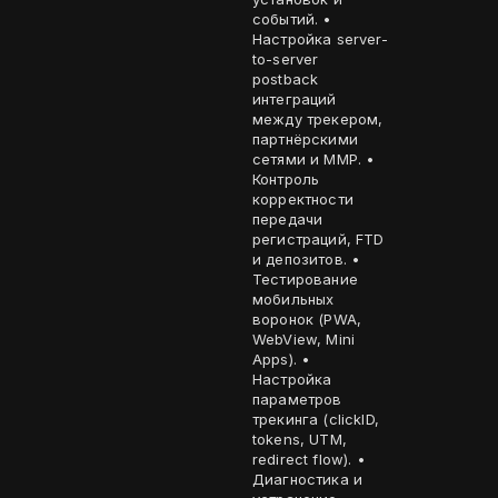
событий. •
Настройка server-
to-server
postback
интеграций
между трекером,
партнёрскими
сетями и MMP. •
Контроль
корректности
передачи
регистраций, FTD
и депозитов. •
Тестирование
мобильных
воронок (PWA,
WebView, Mini
Apps). •
Настройка
параметров
трекинга (clickID,
tokens, UTM,
redirect flow). •
Диагностика и