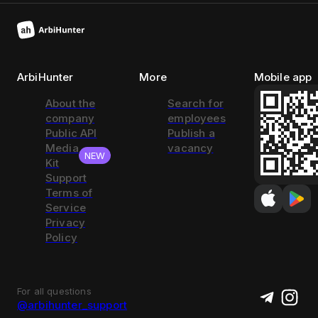
ArbiHunter
More
Mobile app
About the
Search for
company
employees
Public API
Publish a
Media
vacancy
NEW
Kit
Support
Terms of
Service
Privacy
Policy
For all questions
@arbihunter_support