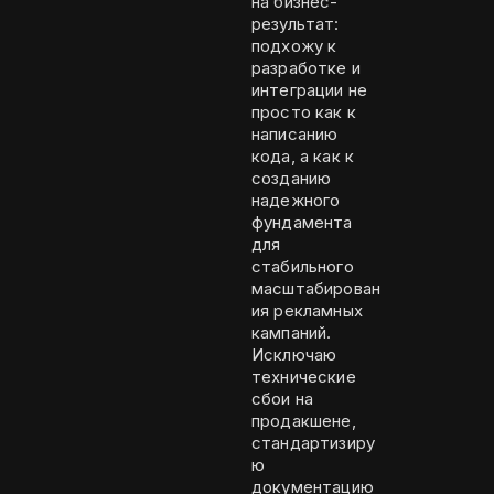
на бизнес-
результат:
подхожу к
разработке и
интеграции не
просто как к
написанию
кода, а как к
созданию
надежного
фундамента
для
стабильного
масштабирован
ия рекламных
кампаний.
Исключаю
технические
сбои на
продакшене,
стандартизиру
ю
документацию