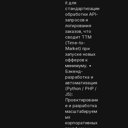
it для
стандартизации
обработки API-
запросов и
логирования
заказов, что
сводит TTM
(Time-to-
Market) при
запуске новых
офферов к
минимуму. •
Бэкенд-
разработка и
автоматизация
(Python / PHP /
JS):
Проектировани
е и разработка
масштабируем
ых
корпоративных