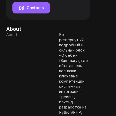
компания (Nutra,
Gambling, Crypto)
Contacts
About
About
Вот
развернутый,
подробный и
сильный блок
«О себе»
(Summary), где
объединены
все ваши
ключевые
компетенции:
системная
интеграция,
трекинг,
бэкенд-
разработка на
Python/PHP,