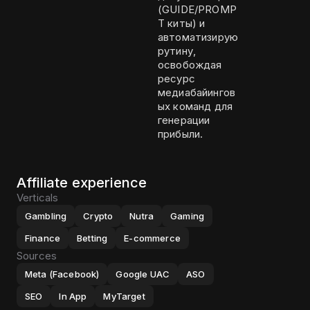
(GUIDE/PROMP
T киты) и
автоматизирую
рутину,
освобождая
ресурс
медиабайингов
ых команд для
генерации
прибыли.
Affiliate experience
Verticals
Gambling
Crypto
Nutra
Gaming
Finance
Betting
E-commerce
Sources
Meta (Facebook)
Google UAC
ASO
SEO
In App
MyTarget