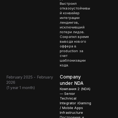
Выстроил
отказоустойчивы
й конвейер
интеграции
лендингов,
исключивший
потери лидов.
Сократил время
вывода нового
оффера в
production за
счет
шаблонизации
кода.
Company
February 2025 - February
2026
under NDA
(
1 year 1 month
)
Компания 2 (NDA)
— Senior
Technical
Integrator iGaming
/ Mobile Apps
Infrastructure
Построение и