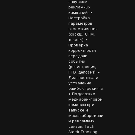
запуском
рекламных
кампаний. •
Настройка
параметров
отслеживания
(clickID, UTM,
токены). •
Проверка
корректности
передачи
событий
(регистрация,
FTD, депозит). •
Диагностика и
устранение
ошибок трекинга.
• Поддержка
медиабаинговой
команды при
запуске и
масштабировани
и рекламных
связок. Tech
Stack Tracking