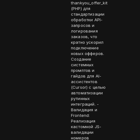
thankyou_offer_kit
(PHP) для
стандартизации
обработки API-
запросов и
логирования
заказов, что
кратно ускорил
подключение
новых офферов.
Создание
системных
промптов и
гайдов для AI-
ассистентов
(Cursor) с целью
автоматизации
рутинных
интеграций. -
Валидация и
Frontend:
Реализация
кастомной JS-
валидации
номеров