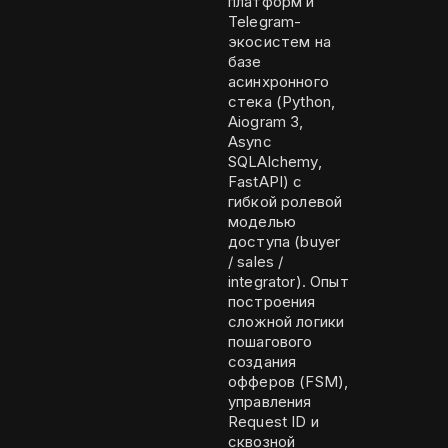
платформ и
Telegram-
экосистем на
базе
асинхронного
стека (Python,
Aiogram 3,
Async
SQLAlchemy,
FastAPI) с
гибкой ролевой
моделью
доступа (buyer
/ sales /
integrator). Опыт
построения
сложной логики
пошагового
создания
офферов (FSM),
управления
Request ID и
сквозной