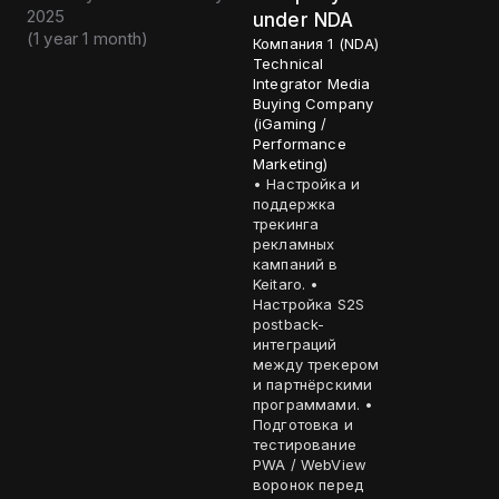
2025
under NDA
(
1 year 1 month
)
Компания 1 (NDA)
Technical
Integrator Media
Buying Company
(iGaming /
Performance
Marketing)
• Настройка и
поддержка
трекинга
рекламных
кампаний в
Keitaro. •
Настройка S2S
postback-
интеграций
между трекером
и партнёрскими
программами. •
Подготовка и
тестирование
PWA / WebView
воронок перед