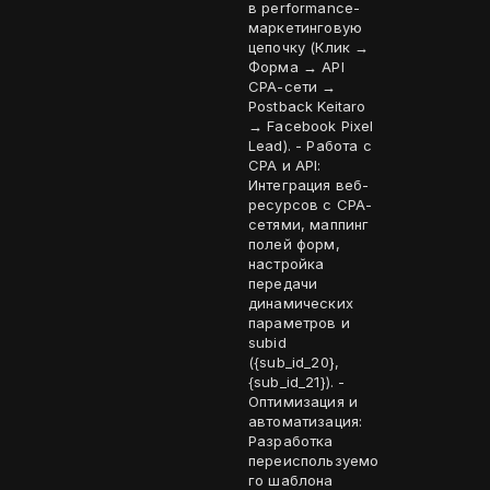
в performance-
маркетинговую
цепочку (Клик →
Форма → API
CPA-сети →
Postback Keitaro
→ Facebook Pixel
Lead). - Работа с
CPA и API:
Интеграция веб-
ресурсов с CPA-
сетями, маппинг
полей форм,
настройка
передачи
динамических
параметров и
subid
({sub_id_20},
{sub_id_21}). -
Оптимизация и
автоматизация:
Разработка
переиспользуемо
го шаблона