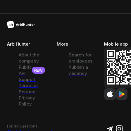
ArbiHunter
More
Mobile app
About the
Search for
company
employees
Public
Publish a
NEW
API
vacancy
Support
Terms of
Service
Privacy
Policy
For all questions