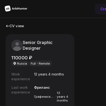
Cr
CV view
Senior Graphic
Designer
110000
₽
Russia
Full
Remote
Work
12 years 4 months
experience
Last work
Фриланс
experience
12
Графический
years 4
дизайнер
months