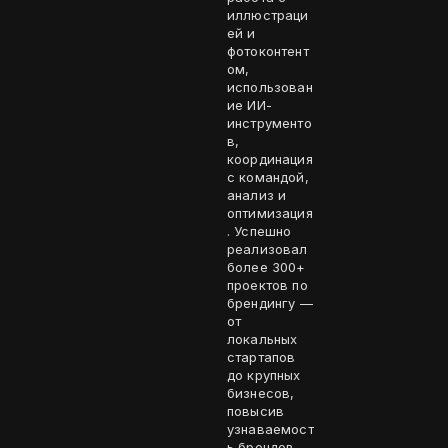
иллюстраци
ей и
фотоконтент
ом,
использован
ие ИИ-
инструменто
в,
координация
с командой,
анализ и
оптимизация
. Успешно
реализовал
более 300+
проектов по
брендингу —
от
локальных
стартапов
до крупных
бизнесов,
повысив
узнаваемост
ь брендов.