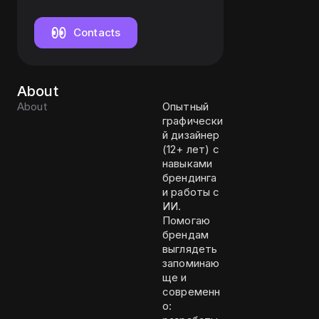
Contacts
About
About
Опытный
графически
й дизайнер
(12+ лет) с
навыками
брендинга
и работы с
ИИ.
Помогаю
брендам
выглядеть
запоминаю
ще и
современн
о: