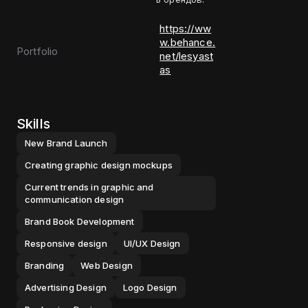
https://ww
w.behance.
Portfolio
net/lesyast
as
Skills
New Brand Launch
Creating graphic design mockups
Current trends in graphic and
communication design
Brand Book Development
Responsive design
UI/UX Design
Branding
Web Design
Advertising Design
Logo Design