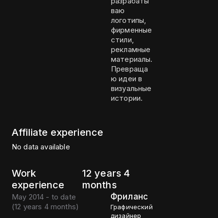
разрабаты
ваю
логотипы,
фирменные
стили,
рекламные
материалы.
Превраща
ю идеи в
визуальные
истории.
Affiliate experience
No data available
Work
12 years 4
experience
months
Фриланс
May 2014 - to date
(
12 years 4 months
)
Графический
дизайнер