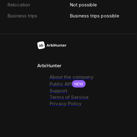
Relocation
Not possible
Business trips
Business trips possible
ArbiHunter
About the company
Public API
NEW
Support
Terms of Service
Privacy Policy