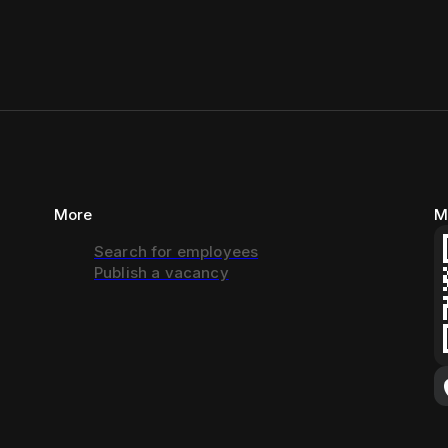
More
M
Search for employees
Publish a vacancy