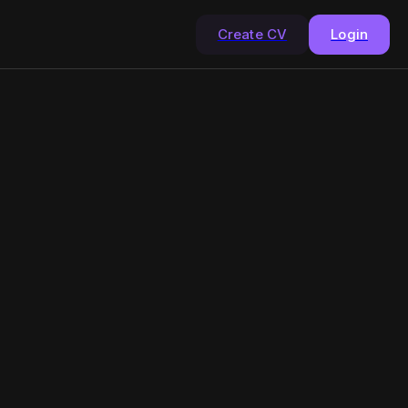
Create CV
Login