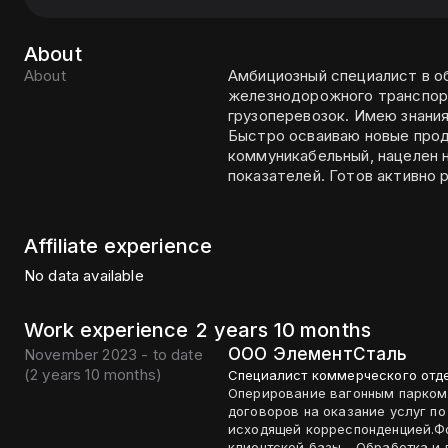
About
About
Амбициозный специалист в о
железнодорожного транспорт
грузоперевозок. Имею знани
Быстро осваиваю новые прод
коммуникабельный, нацелен н
показателей. Готов активно 
Affiliate experience
No data available
Work experience
2 years 10 months
ООО ЭлементСталь
November 2023 - to date
(
2 years 10 months
)
Специалист коммерческого отд
Оперирование вагонным парком.
договоров на оказание услуг по
исходящей корреспонденцией.Фо
клиентской базы - Обработка и