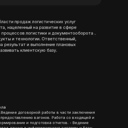
бласти продаж логистических услуг
а, нацеленный на развитие в сфере
я процессов логистики и документооборота .
укты и технологии. Ответственный,
а результат и выполнение плановых
развивать клиентскую базу.
ела
Ведение договорной работы в части заключения
 предоставлению вагонов. Работа со входящей и
рмирование и подготовка отчетов. - Ведение
 ввод данных в информационные системы и базы