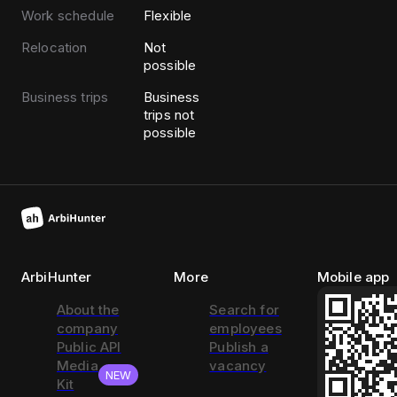
Work schedule
Flexible
Relocation
Not
possible
Business trips
Business
trips not
possible
ArbiHunter
More
Mobile app
About the
Search for
company
employees
Public API
Publish a
Media
vacancy
NEW
Kit