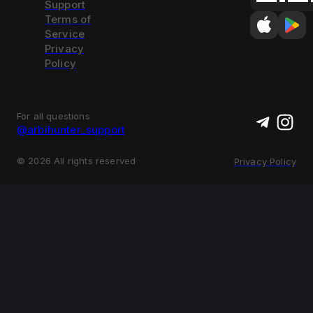
Support
Terms of
Service
Privacy
Policy
For all questions
@arbihunter_support
©
2026
All rights reserved
Privacy Policy