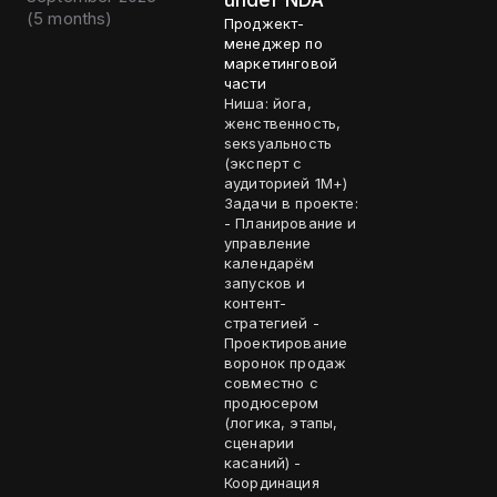
under NDA
(
5 months
)
Проджект-
менеджер по
маркетинговой
части
Ниша: йога,
женственность,
sекsуальность
(эксперт с
аудиторией 1М+)
Задачи в проекте:
- Планирование и
управление
календарём
запусков и
контент-
стратегией -
Проектирование
воронок продаж
совместно с
продюсером
(логика, этапы,
сценарии
касаний) -
Координация