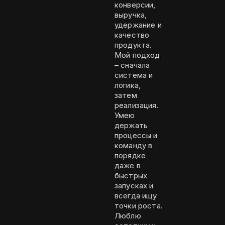
конверсии,
выручка,
удержание и
качество
продукта.
Мой подход
– сначала
система и
логика,
затем
реализация.
Умею
держать
процессы и
команду в
порядке
даже в
быстрых
запусках и
всегда ищу
точки роста.
Люблю