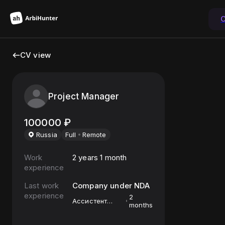
C
CV view
Project Manager
100000
₽
Russia
Full
Remote
Work
2 years 1 month
experience
Last work
Company under NDA
experience
2
Ассистент
months
операционного
директора