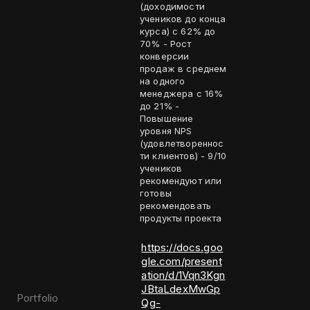
(доходимости
учеников до конца
курса) c 62% до
70% - Рост
конверсии
продаж в среднем
на одного
менеджера с 16%
до 21% -
Повышение
уровня NPS
(удовлетвореннос
ти клиентов) - 9/10
учеников
рекомендуют или
готовы
рекомендовать
продукты проекта
https://docs.goo
gle.com/present
ation/d/1Vqn3Kgn
JBtaLdexMwGp
Portfolio
Qg-