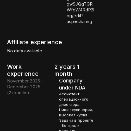
gwSJQgTGR
WfgW4RdP2l
pg/edit?
usp=sharing
Affiliate experience
No data available
Work
2 years 1
experience
month
Company
November 2025 -
December 2025
under NDA
(
2 months
)
Ассистент
операционного
директора
Ниша: кулинария,
высокая кухня
Задачи в проекте:
- Контроль
ведения