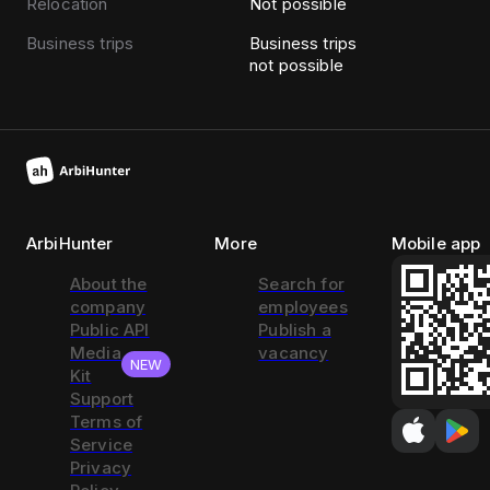
Relocation
Not possible
Business trips
Business trips
not possible
ArbiHunter
More
Mobile app
About the
Search for
company
employees
Public API
Publish a
Media
vacancy
NEW
Kit
Support
Terms of
Service
Privacy