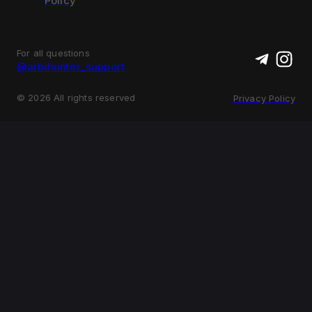
Policy
For all questions
@arbihunter_support
©
2026
All rights reserved
Privacy Policy