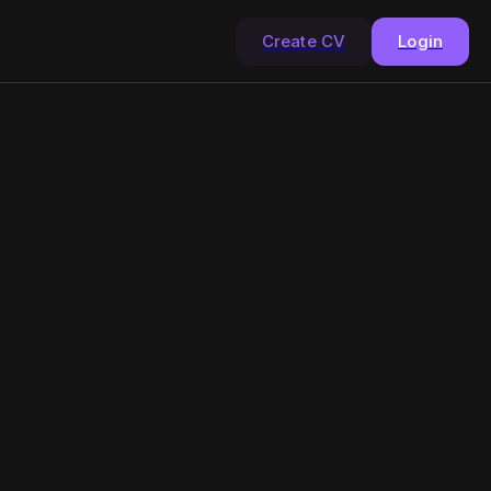
Create CV
Login