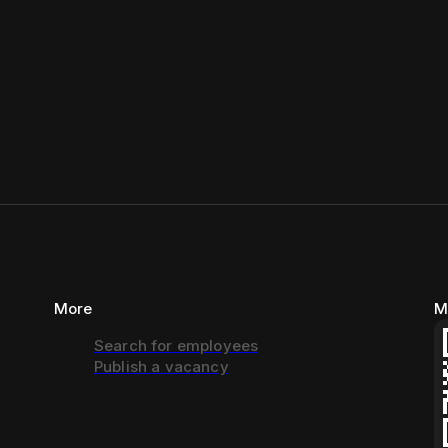
More
M
Search for employees
Publish a vacancy