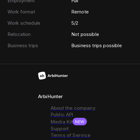
Employment
Full
Work format
Remote
Work schedule
5/2
Relocation
Not possible
Business trips
Business trips possible
ArbiHunter
About the company
Public API
Media Kit
NEW
Support
Terms of Service