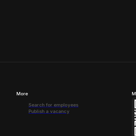
More
M
Search for employees
Publish a vacancy