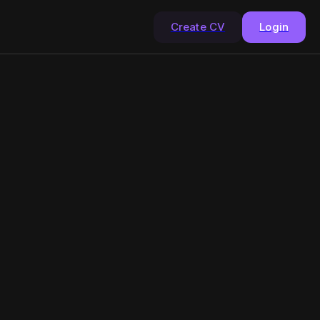
Create CV
Login