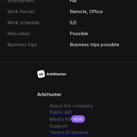
Employment
Full
Work format
Remote, Office
Work schedule
5/2
Relocation
Possible
Business trips
Business trips possible
ArbiHunter
About the company
Public API
Media Kit
NEW
Support
Terms of Service