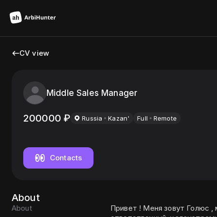
CV view
Middle Sales Manager
200000
₽
Russia
Kazan'
Full
Remote
Contacts
About
About
Привет ! Меня зовут Голюс , мне нравится работать в команде ,