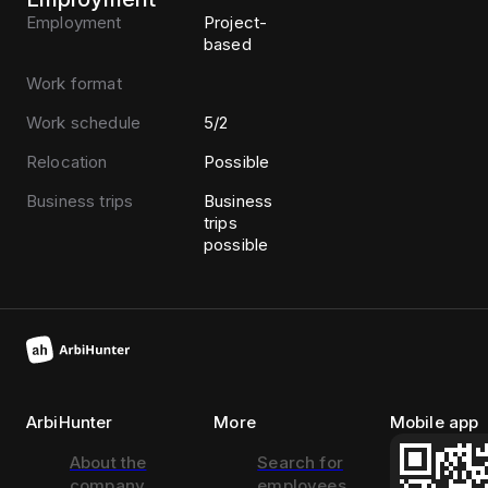
Employment
Project-
based
Work format
Work schedule
5/2
Relocation
Possible
Business trips
Business
trips
possible
ArbiHunter
More
Mobile app
About the
Search for
company
employees