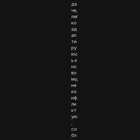
да
чи,
лег
ко
ад
ап
ти
ру
юс
ь к
но
во
му,
не
ко
нф
ли
кт
ую
,
со
бл