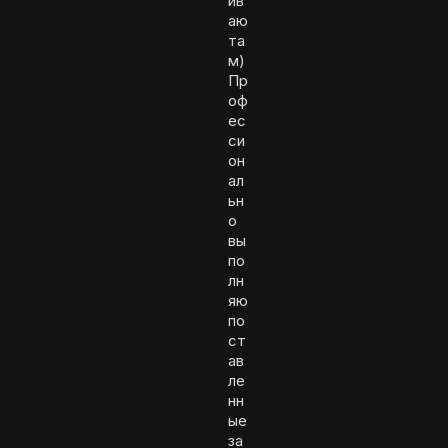
ив
аю
та
м)
Пр
оф
ес
си
он
ал
ьн
о
вы
по
лн
яю
по
ст
ав
ле
нн
ые
за