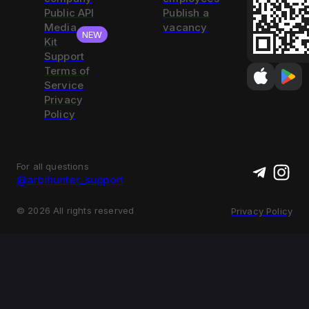
Public API
Publish a
Media
vacancy
NEW
Kit
Support
Terms of
Service
Privacy
Policy
For all questions
@arbihunter_support
©
2026
All rights reserved
Privacy Policy