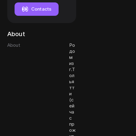
Contacts
About
About
Ро
до
м
из
г.Т
ол
ья
тт
и
(с
ей
ча
с
пр
ож