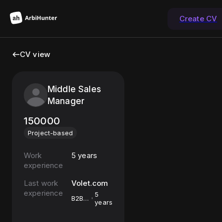
Create CV
CV view
Middle Sales
Manager
150000
Project-based
Work
5 years
experience
Last work
Volet.com
experience
5
B2B
years
Sales