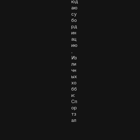
юд
аю
су
бо
рд
ин
ац
ию
.
Из
ли
чн
ых
хо
бб
и:
Сп
ор
тз
ал