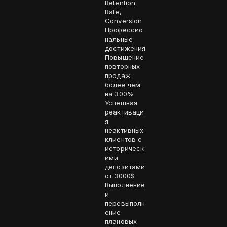
Retention
Rate,
Conversion
Профессио
нальные
достижения
Повышение
повторных
продаж
более чем
на 300%
Успешная
реактиваци
я
неактивных
клиентов с
историческ
ими
депозитами
от 3000$
Выполнение
и
перевыполн
ение
плановых