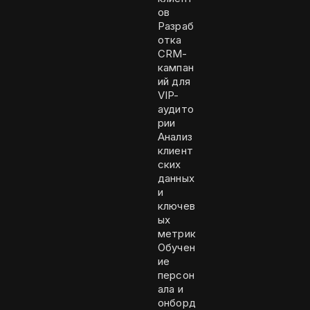
ов
Разраб
отка
CRM-
кампан
ий для
VIP-
аудито
рии
Анализ
клиент
ских
данных
и
ключев
ых
метрик
Обучен
ие
персон
ала и
онборд