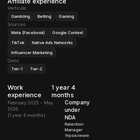
Affiliate experience
Verticals
Gambling
Betting
Gaming
Sources
Meta (Facebook)
Google Context
TikTok
Native Ads Networks
Influencer Marketing
Geos
Tier-1
Tier-2
Work
1 year 4
experience
months
Company
February 2025 - May
2026
under
(
1 year 4 months
)
NDA
Retention
Manager
Управление