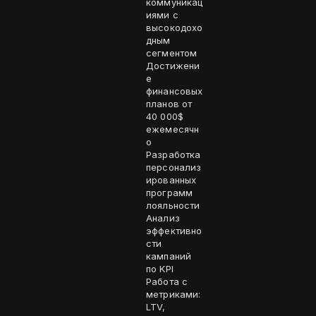
коммуникац
иями с
высокодохо
дным
сегментом
Достижени
е
финансовых
планов от
40 000$
ежемесячн
о
Разработка
персонализ
ированных
программ
лояльности
Анализ
эффективно
сти
кампаний
по KPI
Работа с
метриками:
LTV,