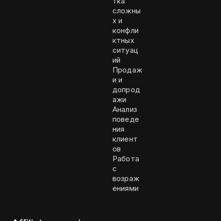
тка
сложны
х и
конфли
ктных
ситуац
ий
Продаж
и и
допрод
ажи
Анализ
поведе
ния
клиент
ов
Работа
с
возраж
ениями