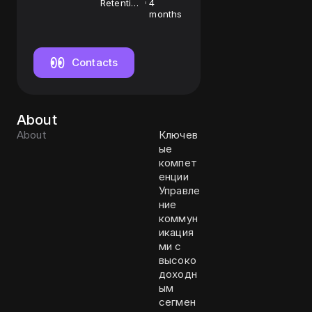
Retention
4
Manager
months
Contacts
About
About
Ключев
ые
компет
енции
Управле
ние
коммун
икация
ми с
высоко
доходн
ым
сегмен