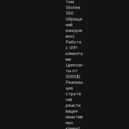
том
(более
350
обраще
ний
ежедне
вно)
Работа
с VIP-
клиента
ми
(депози
ты от
5000$)
Реализа
ция
страте
гий
реакти
вации
неактив
ных
клиент