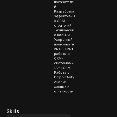
показателе
й
Разработка
эффективны
х CRM-
стратегий
Технически
е навыки
Уверенный
пользовате
ль ПК Опыт
работы с
CRM-
системами
(AmoCRM)
Работа с
DolphinAnty
Анализ
данных и
отчетность
Skills