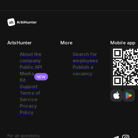
ArbiHunter
More
Mobile app
About the
Search for
company
employees
Public API
Publish a
Media
vacancy
NEW
Kit
Support
Terms of
Service
Privacy
Policy
For all questions