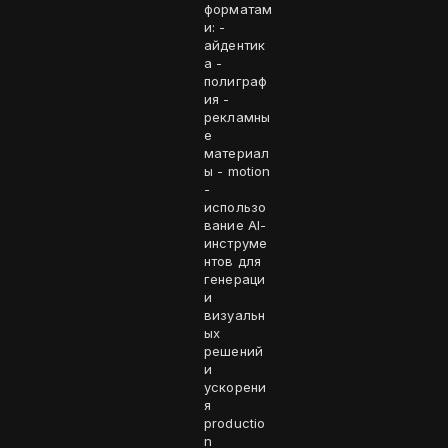
форматам
и: -
айдентик
а -
полиграф
ия -
рекламны
е
материал
ы - motion
-
использо
вание AI-
инструме
нтов для
генераци
и
визуальн
ых
решений
и
ускорени
я
productio
n