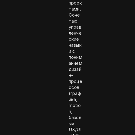
проек
тами.
Соче
таю
управ
ленче
ские
навык
и с
поним
анием
дизай
н-
проце
ссов
(граф
ика,
motio
n,
базов
ый
UX/UI