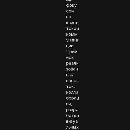
фоку
сом
на
клиен
тской
комм
уника
ции.
Прим
еры
реали
зован
ных
проек
тов:
колла
борац
ии,
разра
ботка
визуа
льных