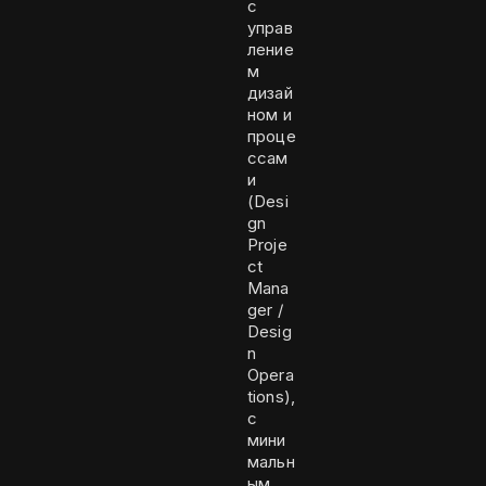
с
управ
ление
м
дизай
ном и
проце
ссам
и
(Desi
gn
Proje
ct
Mana
ger /
Desig
n
Opera
tions),
с
мини
мальн
ым