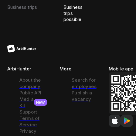
Business trips
Business
trips
possible
ArbiHunter
More
Mobile app
About the
Search for
company
employees
Public API
Publish a
Media
vacancy
NEW
Kit
Support
Terms of
Service
Privacy