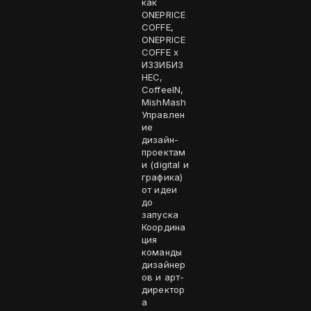
как
ONEPRICE
COFFE,
ONEPRICE
COFFE х
ИЗЗИБИЗ
НЕС,
CoffeeIN,
MishMash
Управлен
ие
дизайн-
проектам
и (digital и
графика)
от идеи
до
запуска
Координа
ция
команды
дизайнер
ов и арт-
директор
а