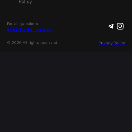
Policy
For all questions
@arbihunter_support
©
2026
All rights reserved
Privacy Policy