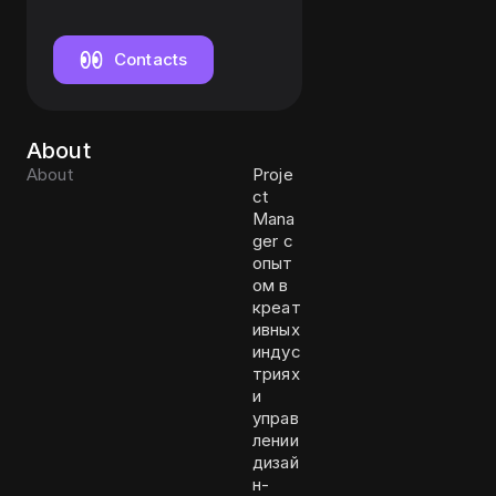
Contacts
About
About
Proje
ct
Mana
ger с
опыт
ом в
креат
ивных
индус
триях
и
управ
лении
дизай
н-