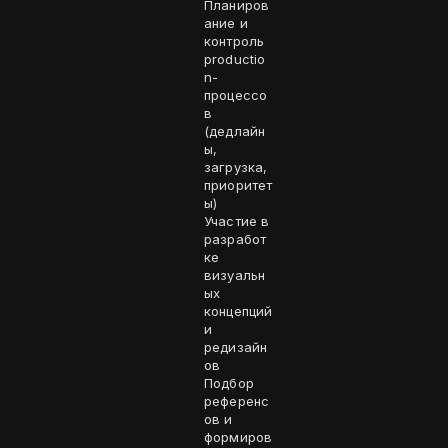
Планиров
ание и
контроль
productio
n-
процессо
в
(дедлайн
ы,
загрузка,
приоритет
ы)
Участие в
разработ
ке
визуальн
ых
концепций
и
редизайн
ов
Подбор
референс
ов и
формиров