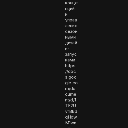
конце
пций
и
управ
ление
сезон
ными
дизай
н-
запус
ками:
https:
//doc
s.goo
gle.co
m/do
cume
nt/d/1
TF2U
vfBkd
qHdw
M1wn