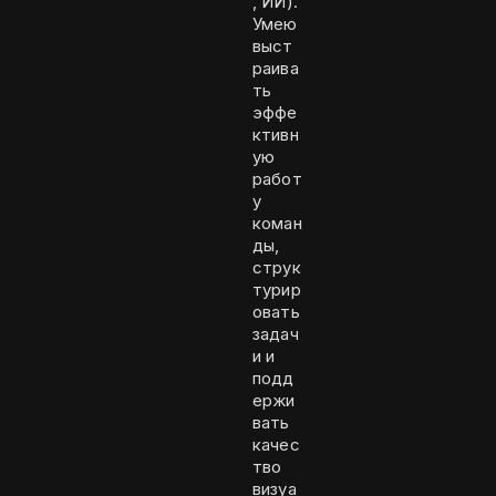
, ИИ).
Умею
выст
раива
ть
эффе
ктивн
ую
работ
у
коман
ды,
струк
турир
овать
задач
и и
подд
ержи
вать
качес
тво
визуа