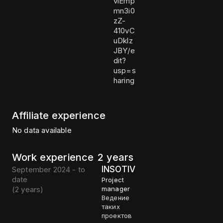
viEmp
mn3i0
zZ-
410vC
uDklz
JBY/e
dit?
usp=s
haring
Affiliate experience
No data available
Work experience
2 years
INSOTIV
September 2024 - to
date
Project
(
2 years
)
manager
Ведение
таких
проектов