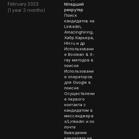
February 2023
Младший
(
1 year 3 months
)
рекрутер
Поиск
кандидатов на
Linkedin,
Amazinghiring,
Хабр.Карьера,
HH.ru и др
Использовани
е Boolean & X-
ray методов в
поиске
Использовани
е операторов
для Google в
поиске
Осуществлени
е первого
контакта с
кандидатом в
мессенджера
х/Linkedin и по
почте
Выведение
кандидата на