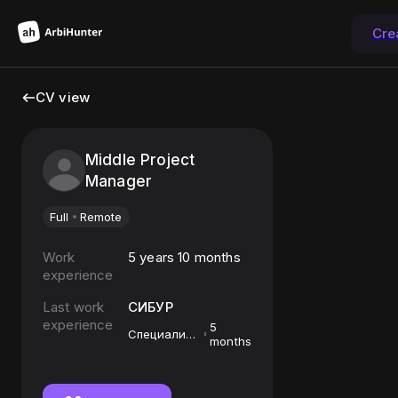
Cre
CV view
Middle Project
Manager
Full
Remote
Work
5 years 10 months
experience
Last work
СИБУР
experience
5
Специалист
months
по закупкам