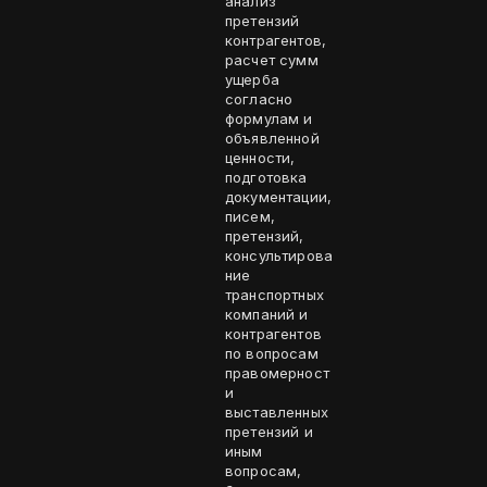
анализ
претензий
контрагентов,
расчет сумм
ущерба
согласно
формулам и
объявленной
ценности,
подготовка
документации,
писем,
претензий,
консультирова
ние
транспортных
компаний и
контрагентов
по вопросам
правомерност
и
выставленных
претензий и
иным
вопросам,