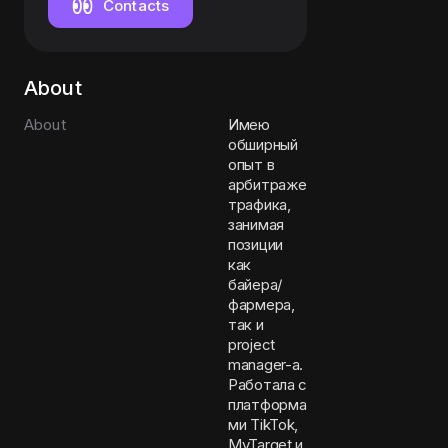
Contacts
About
About
Имею
обширный
опыт в
арбитраже
трафика,
занимая
позиции
как
байера/
фармера,
так и
project
manager-а.
Работала с
платформа
ми TikTok,
MyTarget и