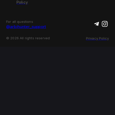
Policy
For all questions
@arbihunter_support
©
2026
All rights reserved
Privacy Policy