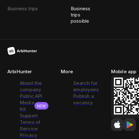
Business trips
Business
trips
possible
ArbiHunter
More
Mobile app
About the
Search for
company
employees
Public API
Publish a
Media
vacancy
NEW
Kit
Support
Terms of
Service
Privacy