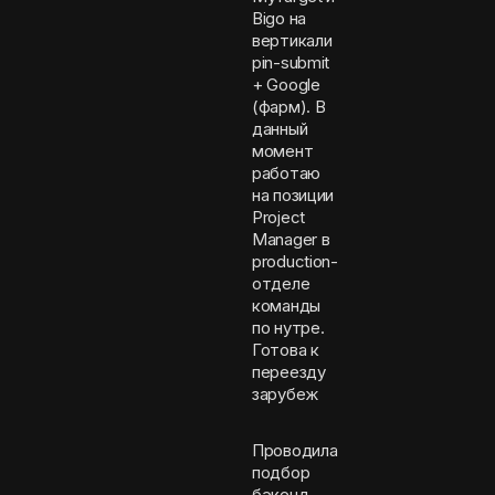
Bigo на
вертикали
pin-submit
+ Google
(фарм). В
данный
момент
работаю
на позиции
Project
Manager в
production-
отделе
команды
по нутре.
Готова к
переезду
зарубеж
Проводила
подбор
бэкенд-