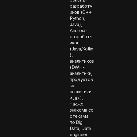
разработч
иков (C++,
Python,
Java),
Android-
разработч
иков
(Java/Kotlin
),
аналитиков
(DWH-
аналитики,
продуктов
ые
аналитики
и др.),
также
знакома со
стеками
по Big
Data, Data
engineer