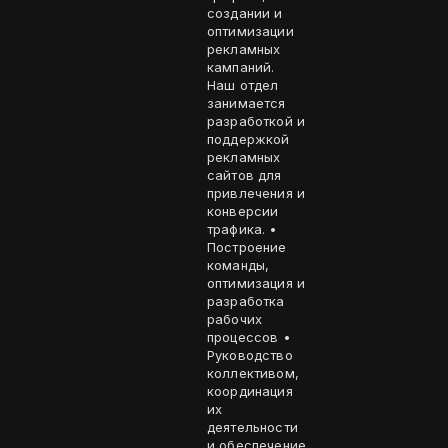
создании и
оптимизации
рекламных
кампаний.
Наш отдел
занимается
разработкой и
поддержкой
рекламных
сайтов для
привлечения и
конверсии
трафика. •
Построение
команды,
оптимизация и
разработка
рабочих
процессов •
Руководство
коллективом,
координация
их
деятельности
и обеспечение