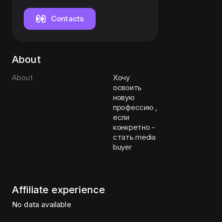
руководитель
направления
Contacts
электронной
коммерции
About
About
Хочу
освоить
новую
профессию ,
если
конкретно -
стать media
buyer
Affiliate experience
No data available