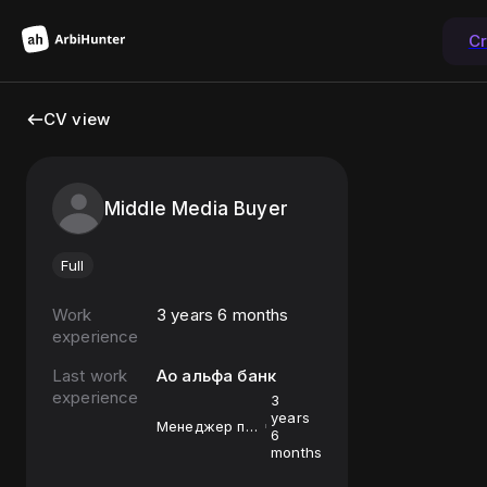
Cr
CV view
Middle Media Buyer
Full
Work
3 years 6 months
experience
Last work
Ао альфа банк
experience
3
years
Менеджер по
6
работе с
months
партнерами ,
затем