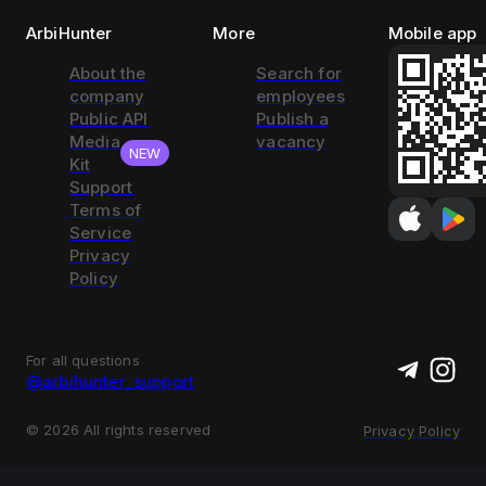
ArbiHunter
More
Mobile app
About the
Search for
company
employees
Public API
Publish a
Media
vacancy
NEW
Kit
Support
Terms of
Service
Privacy
Policy
For all questions
@arbihunter_support
©
2026
All rights reserved
Privacy Policy