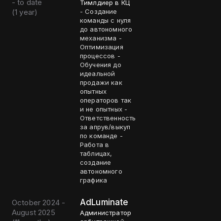
- to date
Тимлдиер в КЦ
(
1 year
)
- Создание
команды с нуля
до автономного
механизма -
Оптимизация
процессов -
Обучения до
идеальной
продажи как
опытных
операторов так
и не опытных -
Ответственность
за апрув/выкуп
по команде -
Работа в
таблицах,
создание
автономного
графика
AdLuminate
October 2024 -
August 2025
Администратор