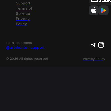
Support
Terms of
Service
Privacy
Policy
For all questions
@arbihunter_support
©
2026
All rights reserved
Privacy Policy