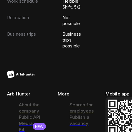
Work schedule
Flexible,
Shift, 5/2
Relocation
Not
possible
Business trips
Business
trips
possible
ArbiHunter
More
Mobile app
About the
Search for
company
employees
Public API
Publish a
Media
vacancy
NEW
Kit