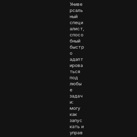
Униве
рсаль
ный
специ
алист,
спосо
бный
быстр
о
адапт
ирова
ться
под
любы
е
задач
и:
могу
как
запус
кать и
управ