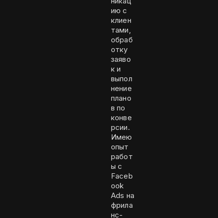
никац
ию с
клиен
тами,
обраб
отку
заяво
к и
выпол
нение
плано
в по
конве
рсии.
Имею
опыт
работ
ы с
Faceb
ook
Ads на
фрила
нс-