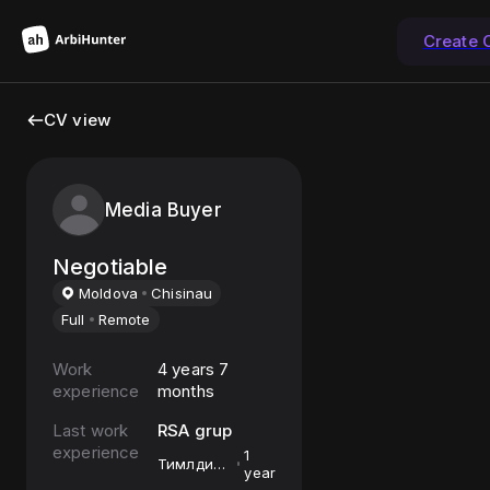
Create 
CV view
Media Buyer
Negotiable
Moldova
Chisinau
Full
Remote
Work
4 years 7
experience
months
Last work
RSA grup
experience
1
Тимлдиер
year
в КЦ