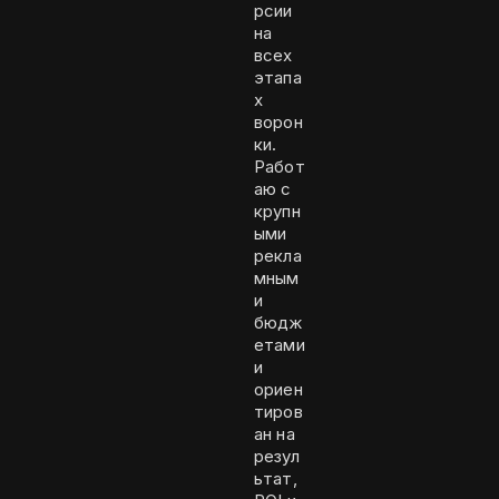
рсии
на
всех
этапа
х
ворон
ки.
Работ
аю с
крупн
ыми
рекла
мным
и
бюдж
етами
и
ориен
тиров
ан на
резул
ьтат,