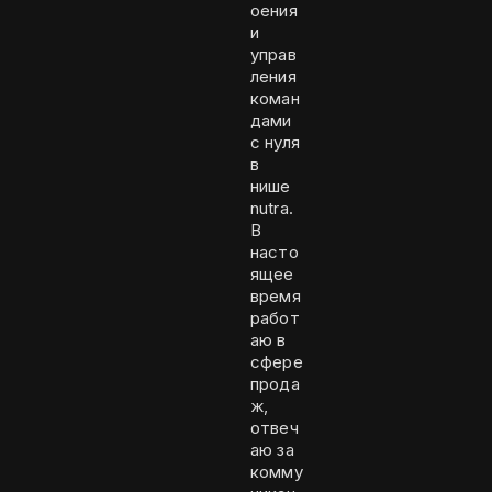
оения
и
управ
ления
коман
дами
с нуля
в
нише
nutra.
В
насто
ящее
время
работ
аю в
сфере
прода
ж,
отвеч
аю за
комму