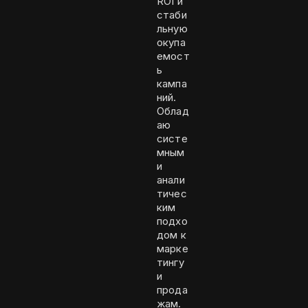
ROI и
стаби
льную
окупа
емост
ь
кампа
ний.
Облад
аю
систе
мным
и
анали
тичес
ким
подхо
дом к
марке
тингу
и
прода
жам.