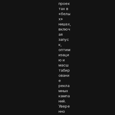
проек
тах в
«белы
х»
нишах,
включ
ая
запус
к,
оптим
изаци
ю и
масш
табир
овани
е
рекла
мных
кампа
ний.
Увере
нно