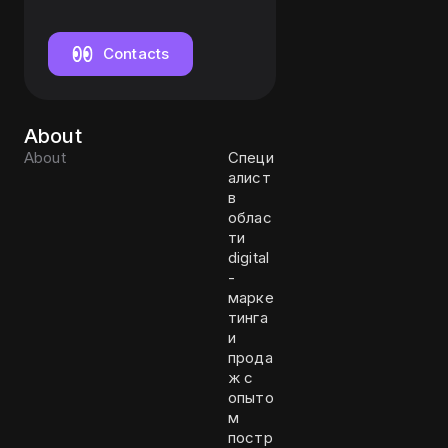
Contacts
About
About
Специ
алист
в
облас
ти
digital
-
марке
тинга
и
прода
ж с
опыто
м
постр