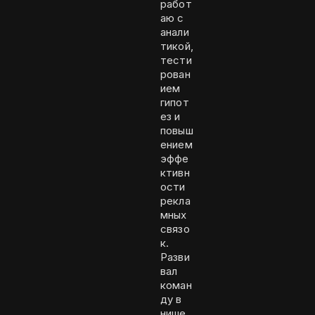
работ
аю с
анали
тикой,
тести
рован
ием
гипот
ез и
повыш
ением
эффе
ктивн
ости
рекла
мных
связо
к.
Разви
вал
коман
ду в
нише