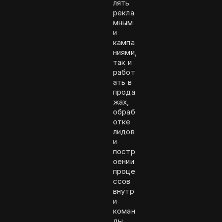
лять
рекла
мным
и
кампа
ниями,
так и
работ
ать в
прода
жах,
обраб
отке
лидов
и
постр
оении
проце
ссов
внутр
и
коман
ды.