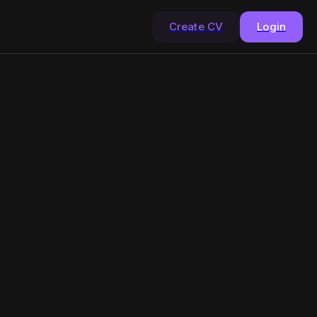
Create CV
Login