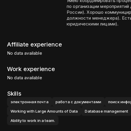
Умею координировать проце
по организации мероприятий 
России). Хорошо коммунициру
должности менеджера). Есть
юридическими лицами).
Affiliate experience
No data available
Work experience
No data available
Skills
электронная почта
работа с документами
поиск инфо
Working with Large Amounts of Data
Database management
Ability to work in a team.