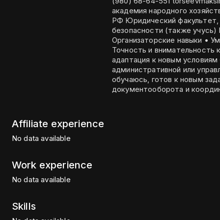
(980) 68-64-551 torseevmaksim@gmail.com
академия народного хозяйст
РФ Юридический факультет,
безопасности (также учусь) Навыки • Деловое общение и коммуникация •
Организаторские навыки • Ум
Точность и внимательность 
адаптация к новым условиям О себе Ищу возможность развиваться в
административной или управ
обучаюсь, готов к новым зад
документооборота и координ
Affiliate experience
No data available
Work experience
No data available
Skills