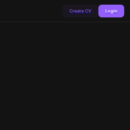
Create CV
Login