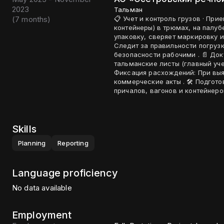
2023
Тальман
(
7 months
)
📋 Учет и контроль грузов · Прием и сдача: Ведет подсчет грузов (зерно, уголь,
контейнеры) в трюмах, на палуб
упаковку, сверяет маркировку и
Следит за правильности погруз
безопасности рабочими . 📄 Документооборот · Оформление нарядов: Заполняет
тальманские листы (главный учет
Фиксация расхождений: При выя
коммерческие акты . 🛠️ Подготовка к работам · Осмотр мест: Проверяет готовность
причалов, вагонов и контейнеров
Skills
Planning
Reporting
Language proficiency
No data available
Employment