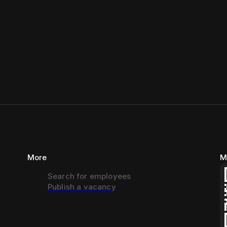
More
M
Search for employees
Publish a vacancy