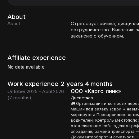
About
About
Стрессоустойчива, дисципли
сотрудничество. Выполняю з
вакансию с обучением.
Affiliate experience
No data available
Work experience
2 years 4 months
ООО «Карго линк»
October 2025 - April 2026
(
7 months
)
Диспетчер
🚛 Организация и контроль перевозок · Подбор транспорта: Поиск
машин под заявку (свои + наемны
маршрутов: Планирование оптима
водителей: Контроль местополо
отслеживание соблюдения графи
опоздания, замена транспорта — 
Документооборот и отчетность · Работа с системой 1С: Оформление заявок, путевых