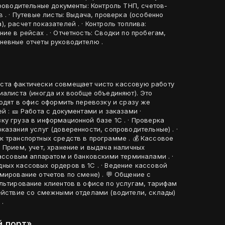
проводительные документы: Контроль ТНП, счетов-
 . · Путевые листы: Выдача, проверка (особенно
, расчет показателей . · Контроль топлива:
ие в рейсах . · Отчетность: Сводки по пробегам,
невные отчеты руководителю .
ста фактически совмещает чисто кассовую работу
иалиста (иногда их вообще объединяют). Это
ходят в офис оформить перевозку и сразу же
у груза в информационной базе 1С . · Проверка
казания услуг (доверенности, сопроводительные) . ·
спортных средств в программе . 💰 Кассовое
кассовым аппаратом и банковскими терминалами . ·
ных кассовых ордеров в 1С . · Ведение кассовой
ние отчетов по смене) . 💬 Общение с
действие со смежными отделами (водители, склады)
.
й порт»