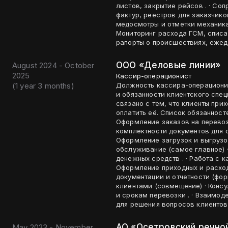
листов, закрытие рейсов . · Со
фактур, реестров для заказчиков
медосмотры и отметки механика)
Мониторинг расхода ГСМ, списан
рапорты о происшествиях, ежед
ООО «Деловые линии»
August 2024 - October
2025
Кассир-операционист
(
1 year 3 months
)
Должность кассира-операциони
и обязанности клиентского спец
связано с тем, что клиенты при
оплатить её. Список обязанностей : 🎫 Работа с документами и заказами ·
Оформление заказов на перевозк
комплектности документов для о
Оформление загрузок и выгрузок тран
обслуживание (самое главное) · Прием, учет, хранение и выдача наличных
денежных средств . · Работа с 
Оформление приходных и расход
документации и отчетности (формирова
клиентами (совмещение) · Консультирование клиентов в офисе по услугам, тарифам
и срокам перевозки . · Взаимо
для решения вопросов клиентов 
АО «Осетровский речно
May 2023 - November