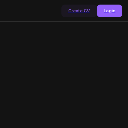
Create CV
Login