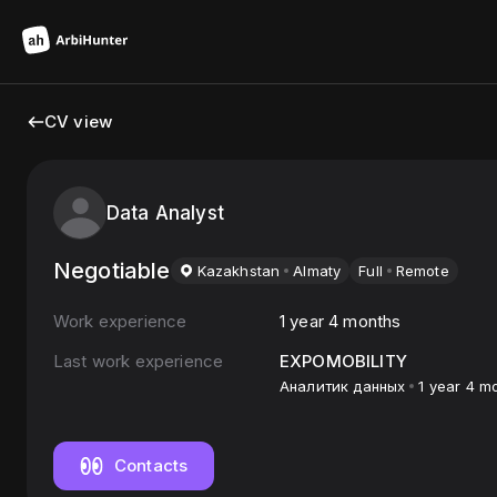
CV view
Data Analyst
Negotiable
Kazakhstan
Almaty
Full
Remote
Work experience
1 year 4 months
Last work experience
EXPOMOBILITY
Аналитик данных
1 year 4 m
Contacts