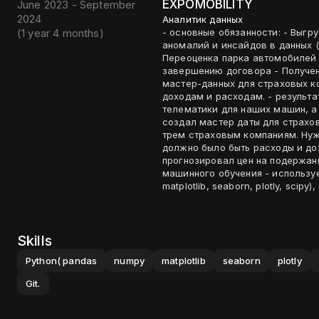
EXPOMOBILITY
June 2023 - September
2024
Аналитик данных
(
1 year 4 months
)
- основные обязанности: - Выгр
аномалий и инсайдов в данных (P
Переоценка парка автомобилей 
завершению договора - Получен
мастер-данных для страховых к
доходам и расходам. - результа
телематики для наших машин, а 
создал мастер даты для страхо
трем страховым компаниям. Нужн
должно было быть расходы и дох
прогнозировал цен на подержа
машинного обучения - используе
matplotlib, seaborn, plotly, scipy
Skills
Python( pandas
numpy
matplotlib
seaborn
plotly
Git.