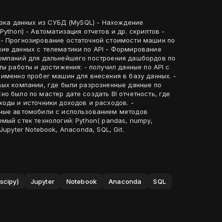
узка данных из СУБД (MySQL) - Нахождение
ython) - Автоматизация отчетов и др. скриптов -
- Прогнозирование остаточной стоимости машин по
ие данных с телематики по API - Формирование
омпаний для дальнейшего построения дашбордов по
ты работы и достижения: - получил данные по API с
именно пробег машин для внесения в базу данных. -
вых компании, где были разрозненные данные по
о было по мастер дате создать BI отчетность, где
оды и источники доходов и расходов. -
нные автомобили с использованием методов
мый стек технологий: Python( pandas, numpy,
), Jupyter Notebook, Anaconda, SQL, Git.
scipy)
Jupyter
Notebook
Anaconda
SQL