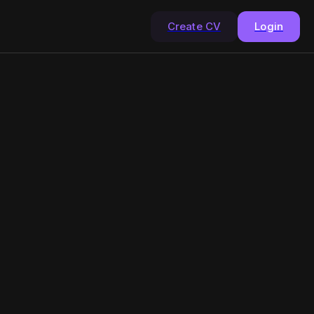
Create CV
Login