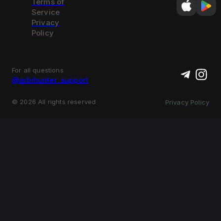
Terms of
Service
Privacy
Policy
For all questions
@arbihunter_support
©
2026
All rights reserved
Privacy Policy