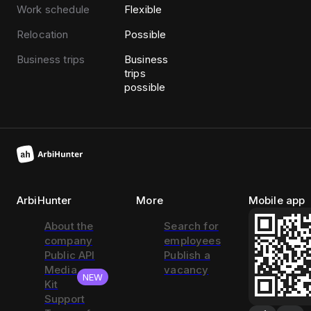
Work schedule
Flexible
Relocation
Possible
Business trips
Business
trips
possible
ArbiHunter
More
Mobile app
About the
Search for
company
employees
Public API
Publish a
Media
vacancy
NEW
Kit
Support