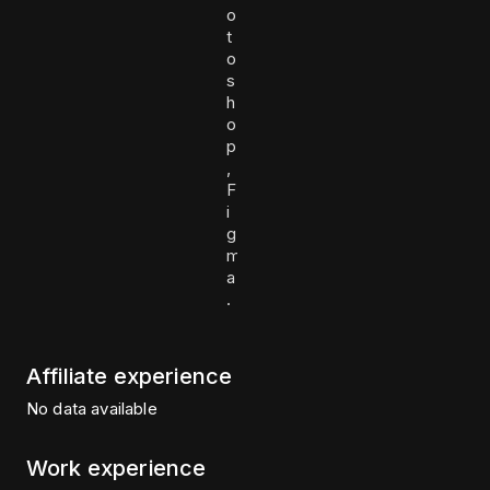
o
t
o
s
h
o
p
,
F
i
g
m
a
.
Affiliate experience
No data available
Work experience