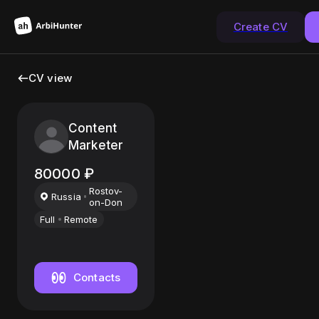
Create CV
CV view
Content
Marketer
80000
₽
Rostov-
Russia
on-Don
Full
Remote
Contacts