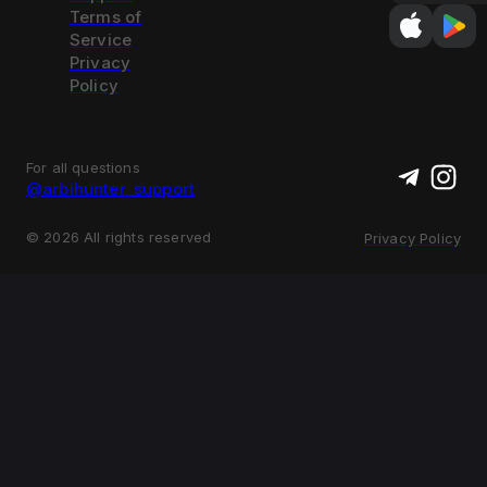
Terms of
Service
Privacy
Policy
For all questions
@arbihunter_support
©
2026
All rights reserved
Privacy Policy