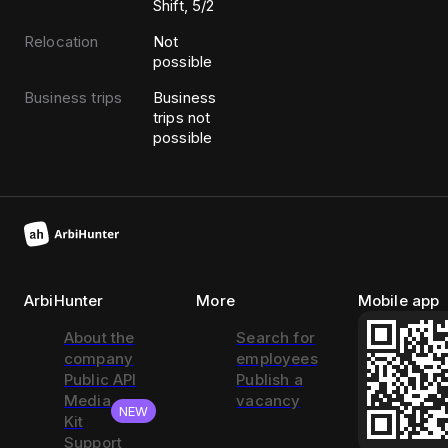
Shift, 5/2
Relocation
Not
possible
Business trips
Business
trips not
possible
ArbiHunter
More
Mobile app
About the
Search for
company
employees
Public API
Publish a
Media
vacancy
NEW
Kit
Support