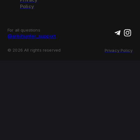
Policy
For all questions
@arbihunter_support
©
2026
All rights reserved
Privacy Policy