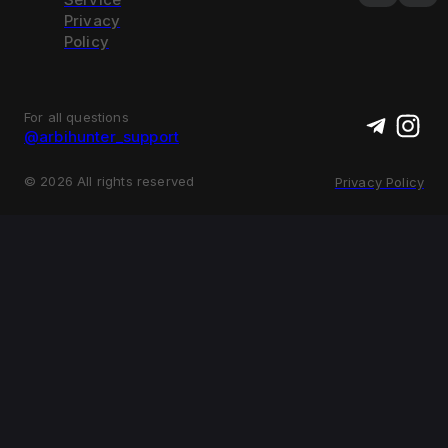
Privacy
Policy
For all questions
@arbihunter_support
©
2026
All rights reserved
Privacy Policy