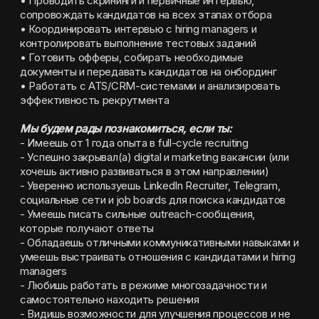
• Проводить скрининги и первичные интервью, 
сопровождать кандидатов на всех этапах отбора
• Координировать интервью с hiring managers и 
контролировать выполнение тестовых заданий
• Готовить офферы, собирать необходимые 
документы и передавать кандидатов на онбординг
• Работать с ATS/CRM-системами и анализировать 
эффективность рекрутмента
Мы будем рады познакомиться, если ты:
- Имеешь от 1 года опыта в full-cycle recruiting
- Успешно закрывал(а) digital и marketing вакансии (или 
хочешь активно развиваться в этом направлении)
- Уверенно используешь LinkedIn Recruiter, Telegram, 
социальные сети и job boards для поиска кандидатов
- Умеешь писать сильные outreach-сообщения, 
которые получают ответы
- Обладаешь отличными коммуникативными навыками и 
умеешь выстраивать отношения с кандидатами и hiring 
managers
- Любишь работать в режиме многозадачности и 
самостоятельно находить решения
- Видишь возможности для улучшения процессов и не 