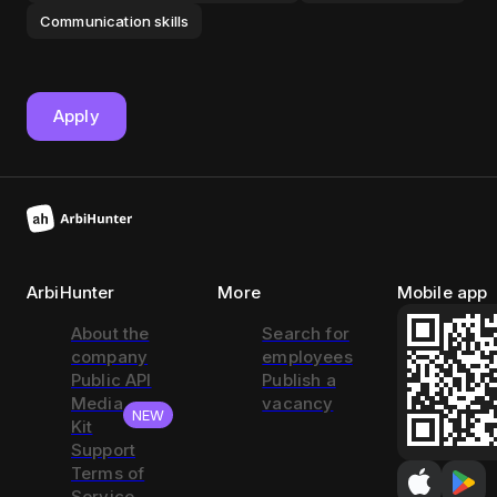
Communication skills
Apply
ArbiHunter
More
Mobile app
About the
Search for
company
employees
Public API
Publish a
Media
vacancy
NEW
Kit
Support
Terms of
Service