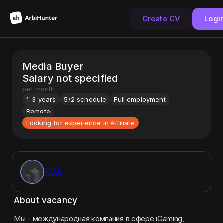
Create CV
Logi
Media Buyer
Salary not specified
per month
1-3 years
5/2 schedule
Full employment
Remote
Looking for experience in Affiliate
NDA
About vacancy
Мы - международная компания в сфере iGaming, 