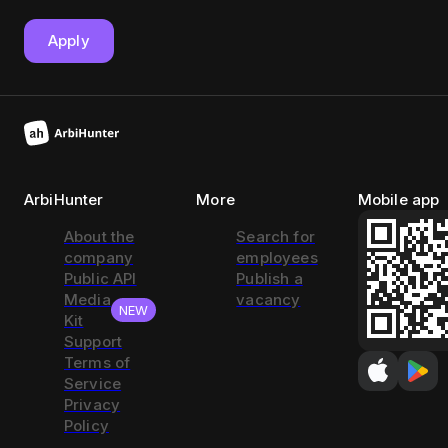
Apply
ArbiHunter
More
Mobile app
About the
Search for
company
employees
Public API
Publish a
Media
vacancy
NEW
Kit
Support
Terms of
Service
Privacy
Policy