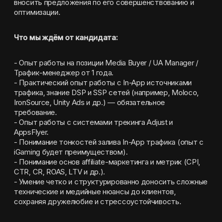
вносить предложения по его совершенствованию и 
оптимизации.
Что мы ждём от кандидата:
- Опыт работы на позиции Media Buyer / UA Manager / 
Трафик-менеджер от 1 года.
- Практический опыт работы с In-App источниками 
трафика, знание DSP и SSP сетей (например, Moloco, 
IronSource, Unity Ads и др.) — обязательное 
требование.
- Опыт работы с системами трекинга Adjust и 
AppsFlyer.
- Понимание тонкостей залива In-App трафика (опыт с 
iGaming будет преимуществом).
- Понимание основ affiliate-маркетинга и метрик (CPI, 
CTR, CR, ROAS, LTV и др.).
- Умение четко и структурированно доносить сложные 
технические и медийные нюансы до клиентов, 
сохраняя дружелюбие и стрессоустойчивость.