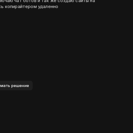
лючаю чат ботов и так же создаю сайты на
юсь копирайтером удаленно
нимать решение