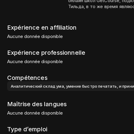
онлайн школ GetCourse, подк
Тильда, в то же время явля
Expérience en affiliation
Aucune donnée disponible
Expérience professionnelle
Aucune donnée disponible
Compétences
Аналитический склад ума, умение быстро печатать, и при
Maîtrise des langues
Aucune donnée disponible
Type d’emploi