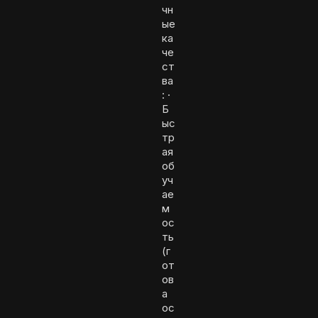
чн
ые
ка
че
ст
ва
: ·
Б
ыс
тр
ая
об
уч
ае
м
ос
ть
(г
от
ов
а
ос