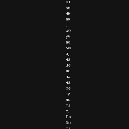
ст
ве
нн
ая
,
об
уч
ае
ма
я,
на
це
ле
на
на
ре
зу
ль
та
т.
Ра
бо
та