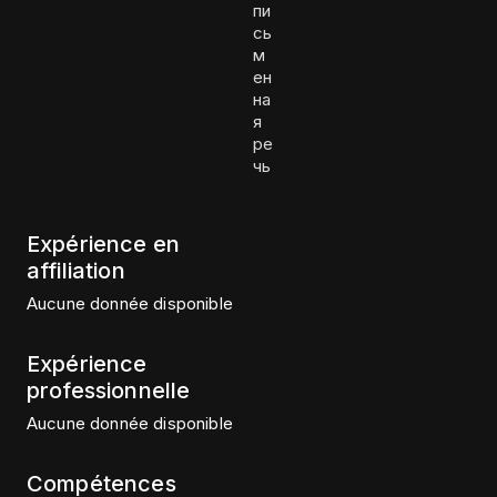
пи
сь
м
ен
на
я
ре
чь
Expérience en
affiliation
Aucune donnée disponible
Expérience
professionnelle
Aucune donnée disponible
Compétences