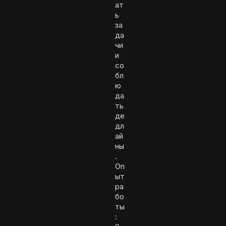
ат
ь
за
да
чи
и
со
бл
ю
да
ть
де
дл
ай
ны
.
Оп
ыт
ра
бо
ты
: