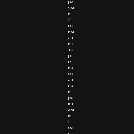
ри
ям
и.
П
он
им
ан
ие
та
рг
ет
ир
ов
ан
но
й
ре
кл
ам
ы
П
ои
ск