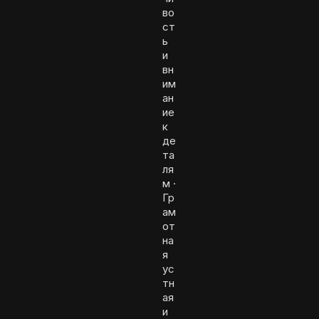
во
ст
ь
и
вн
им
ан
ие
к
де
та
ля
м ·
Гр
ам
от
на
я
ус
тн
ая
и