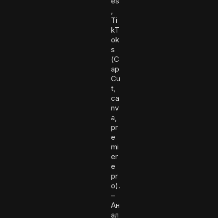
es
,
Ti
kT
ok
s
(C
ap
Cu
t,
ca
nv
a,
pr
e
mi
er
e
pr
o).
–
Ан
ал