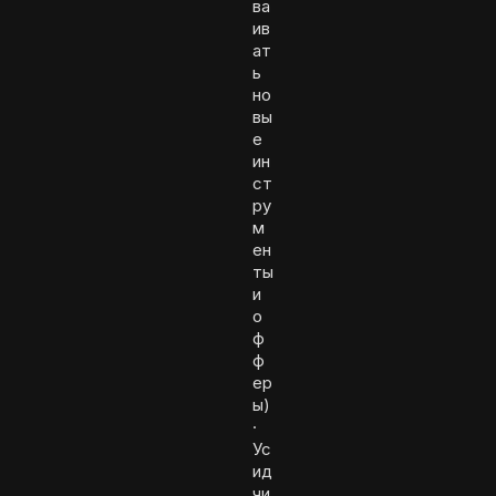
ва
ив
ат
ь
но
вы
е
ин
ст
ру
м
ен
ты
и
о
ф
ф
ер
ы)
·
Ус
ид
чи