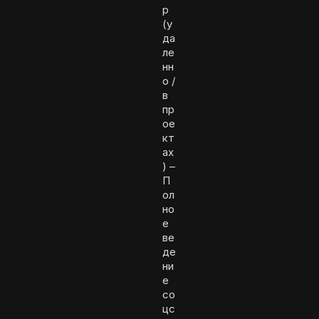
р
(у
да
ле
нн
о /
в
пр
ое
кт
ах
) –
П
ол
но
е
ве
де
ни
е
со
цс