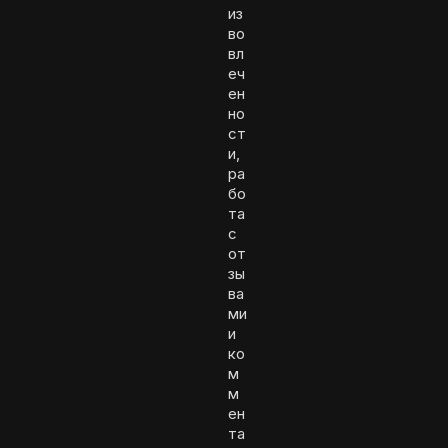
из
во
вл
еч
ен
но
ст
и,
ра
бо
та
с
от
зы
ва
ми
и
ко
м
м
ен
та