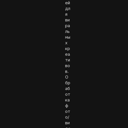
ей
дл
я
ви
ра
ль
ны
х
кр
еа
ти
во
в.
О
бр
аб
от
ка
ф
от
о/
ви