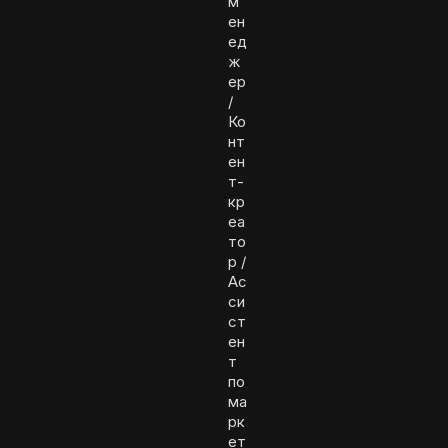
м
ен
ед
ж
ер
/
Ко
нт
ен
т-
кр
еа
то
р /
Ас
си
ст
ен
т
по
ма
рк
ет