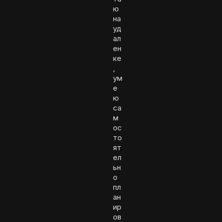
ю
на
уд
ал
ен
ке
,
ум
е
ю
са
м
ос
то
ят
ел
ьн
о
пл
ан
ир
ов