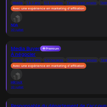
Middle
1 à 3 ans
5/2 horaires
Temps plein emploi
Télé
Avec une expérience en marketing d'affiliation
NDA
30 juillet
Media Buyer
Premium
À négocier
Senior
3 à 6 ans
5/2 horaires
Temps plein emploi
Télé
Avec une expérience en marketing d'affiliation
HR InX
30 juillet
Responsable du département de l’accoun