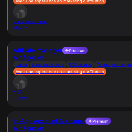
Avec une expérience en marketing d'affiliation
Unnamed Team
31 juillet
Affiliate manager
Premium
À négocier
Junior
Sans expérience
5/2 horaires
Temps plein emplo
Avec une expérience en marketing d'affiliation
NDA
03 août
In-App Account Manager
Premium
À négocier