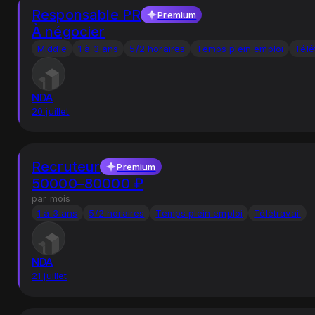
Responsable PR
Premium
À négocier
Middle
1 à 3 ans
5/2 horaires
Temps plein emploi
Télé
NDA
20 juillet
Recruteur
Premium
50000–80000 ₽
par mois
1 à 3 ans
5/2 horaires
Temps plein emploi
Télétravail
NDA
21 juillet