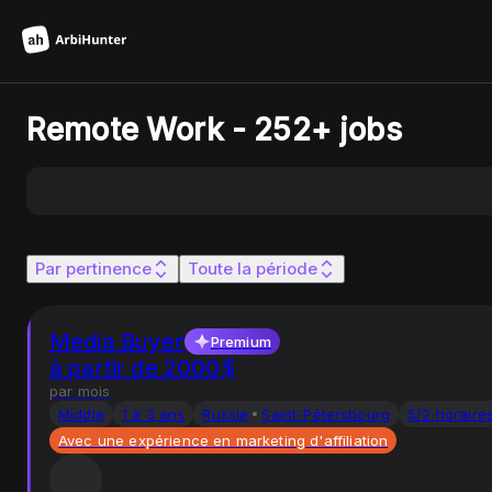
Remote Work - 252+ jobs
Par pertinence
Toute la période
Media Buyer
Premium
à partir de 2000$
par mois
Middle
1 à 3 ans
Russie
Saint-Pétersbourg
5/2 horaire
Avec une expérience en marketing d'affiliation