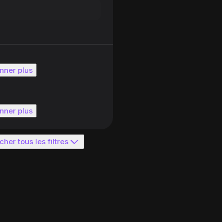
nner plus
nner plus
icher tous les filtres