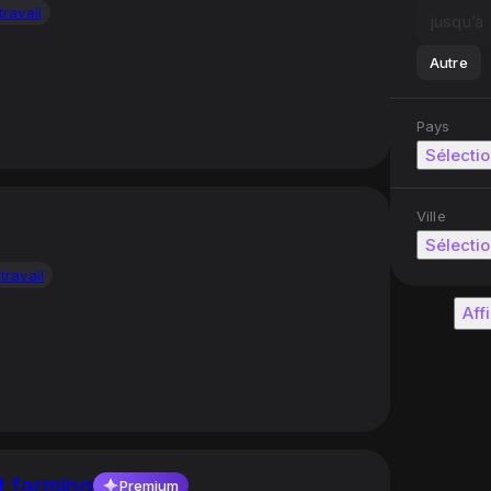
travail
Autre
Pays
Sélectio
Ville
Sélectio
travail
Aff
t farming
Premium