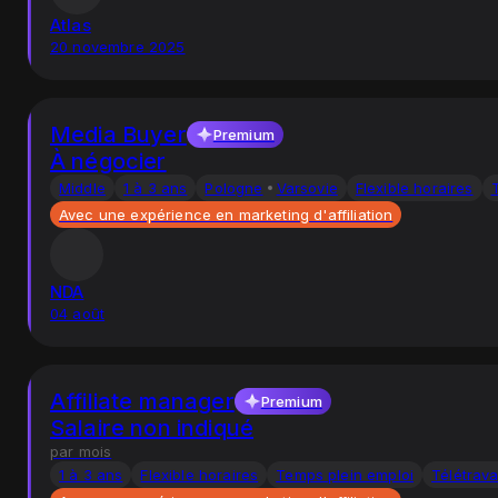
Atlas
20 novembre 2025
Media Buyer
Premium
À négocier
Middle
1 à 3 ans
Pologne
Varsovie
Flexible horaires
Avec une expérience en marketing d'affiliation
NDA
04 août
Affiliate manager
Premium
Salaire non indiqué
par mois
1 à 3 ans
Flexible horaires
Temps plein emploi
Télétrava