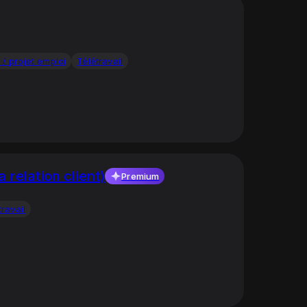
 / projet emploi
Télétravail
relation client)
Premium
travail