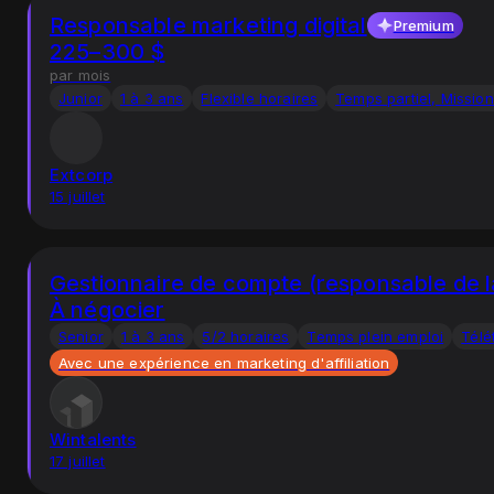
Responsable marketing digital
Premium
225–300 $
par mois
Junior
1 à 3 ans
Flexible horaires
Temps partiel, Mission
Extcorp
15 juillet
Gestionnaire de compte (responsable de la 
À négocier
Senior
1 à 3 ans
5/2 horaires
Temps plein emploi
Télé
Avec une expérience en marketing d'affiliation
Wintalents
17 juillet