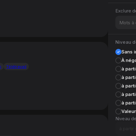
Exclure 
Niveau d
Sans 
À nég
i
Télétravail
à part
à part
à part
à part
à part
Valeur
Niveau d