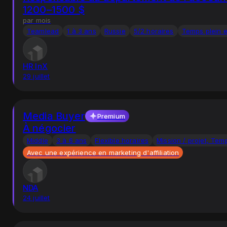
1200–1500 $
par mois
Teamlead
1 à 3 ans
Russie
5/2 horaires
Temps plein 
HR InX
29 juillet
Media Buyer
Premium
À négocier
Middle
3 à 6 ans
Flexible horaires
Mission / projet, Tem
Avec une expérience en marketing d'affiliation
NDA
24 juillet