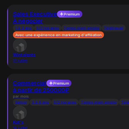
Sales Executive
Premium
À négocier
1 à 3 ans
5/2 horaires
Temps plein emploi
Télétravail
Avec une expérience en marketing d'affiliation
Wintalents
17 juillet
Commercial
Premium
à partir de 250000₽
par mois
Senior
3 à 6 ans
5/2 horaires
Temps plein emploi
Télé
Kot's
14 juillet