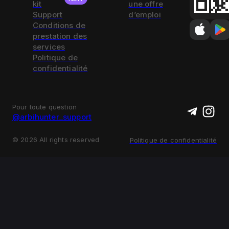
kit
une offre
Support
d’emploi
Conditions de
prestation des
services
Politique de
confidentialité
Pour toute question
@arbihunter_support
©
2026
All rights reserved
Politique de confidentialité