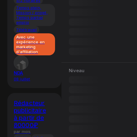
5/2 horaires
Temps plein,
Mission / projet,
Temps partiel
emploi
Télétravail
Avec une
expérience en
marketing
d'affiliation
Niveau
NDA
08 juillet
Rédacteur
publicitaire
à partir de
80000₽
par mois