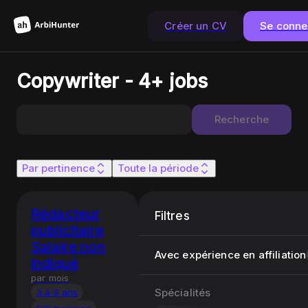
Créer un CV
Se conne
Copywriter - 4+ jobs
Recherche
Par pertinence
Toute la période
Rédacteur
Filtres
publicitaire
Salaire non
Avec expérience en affiliation
indiqué
par mois
Spécialités
3 à 6 ans