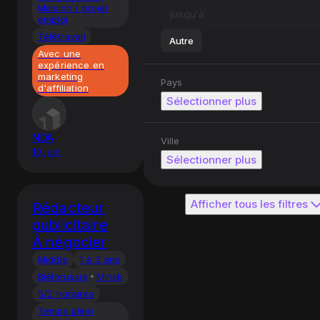
Mission / projet
emploi
Télétravail
Autre
Avec une
expérience en
marketing
Pays
d'affiliation
Sélectionner plus
NDA
Ville
10 juin
Sélectionner plus
Afficher tous les filtres
Rédacteur
publicitaire
À négocier
Middle
1 à 3 ans
Biélorussie
Minsk
5/2 horaires
Temps plein