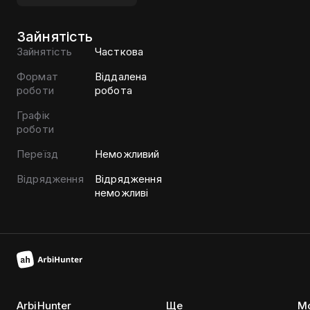
Зайнятість
Зайнятість
Часткова
Формат
Віддалена
роботи
робота
Графік
роботи
Переїзд
Неможливий
Відрядження
Відрядження
неможливі
ArbiHunter
Ще
Мо