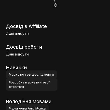
т
😅
Досвід в Affiliate
Дані відсутні
Досвід роботи
Дані відсутні
Навички
Маркетинговi дослiдження
Розробка маркетингової
стратегiї
Володіння мовами
Рiдна мова
Англiйська