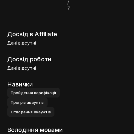
/
7
Досвід в Affiliate
Дані відсутні
Досвід роботи
Дані відсутні
Навички
Пройдення верифiкацiї
Прогрiв акаунтiв
Створення акаунтiв
Володіння мовами