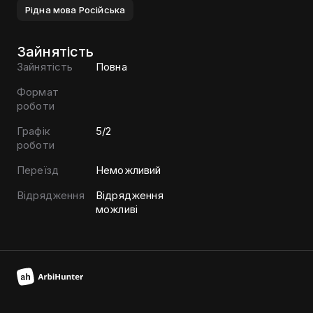
Рiдна мова
Росiйська
Зайнятість
Зайнятість
Повна
Формат
роботи
Графік
5/2
роботи
Переїзд
Неможливий
Відрядження
Відрядження
можливі