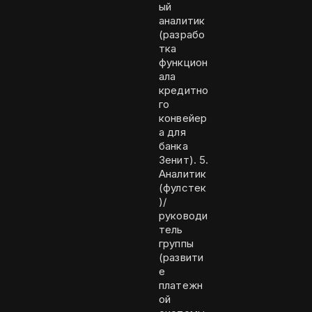
ый
аналитик
(разрабо
тка
функцион
ала
кредитно
го
конвейер
а для
банка
Зенит). 5.
Аналитик
(фулстек
)/
руководи
тель
группы
(развити
е
платежн
ой