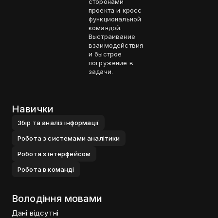
сторонами
проекта и кросс
функциональной
командой.
Выстраивание
взаимодействия
и быстрое
погружение в
задачи.
Навички
Збiр та аналiз iнформацiї
Робота з системами аналiтики
Робота з iнтерфейсом
Робота в командi
Володіння мовами
Дані відсутні