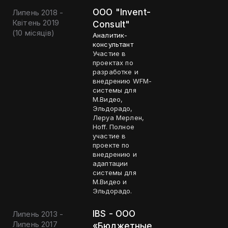
OOO "Invent-
Липень 2018 -
Квітень 2019
Consult"
(
10 місяців
)
Аналитик-
консультант
Участие в
проектах по
разработке и
внедрению WFM-
системы для
М.Видео,
Эльдорадо,
Леруа Мерлен,
Hoff. Полное
участие в
проекте по
внедрению и
адаптации
системы для
М.Видео и
Эльдорадо.
IBS - ООО
Липень 2013 -
Липень 2017
«Бюджетные