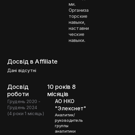
ми.
Организа
торские
навыки,
наставни
ческие
навыки.
Досвід в Affiliate
Дані відсутні
Досвід
10 років 8
роботи
місяців
АО НКО
Грудень 2020 -
Грудень 2024
"Элекснет"
(
4 роки 1 місяць
)
Аналитик/
руководитель
группы
аналитики