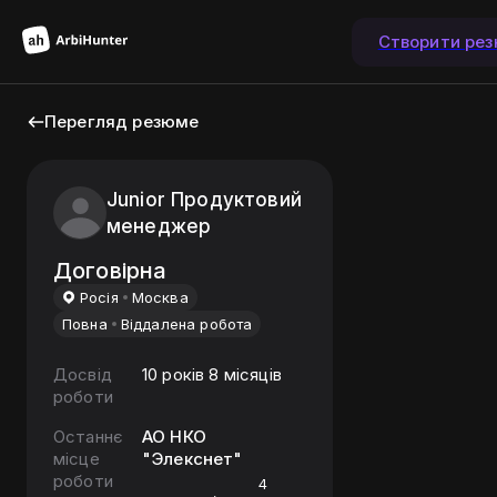
Створити ре
Перегляд резюме
Junior Продуктовий
менеджер
Договірна
Росiя
Москва
Повна
Віддалена робота
Досвід
10 років 8 місяців
роботи
Останнє
АО НКО
місце
"Элекснет"
роботи
4