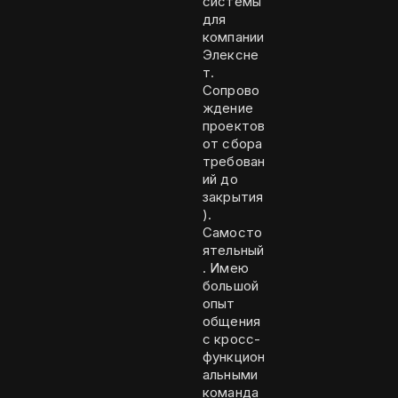
системы
для
компании
Элексне
т.
Сопрово
ждение
проектов
от сбора
требован
ий до
закрытия
).
Самосто
ятельный
. Имею
большой
опыт
общения
с кросс-
функцион
альными
команда