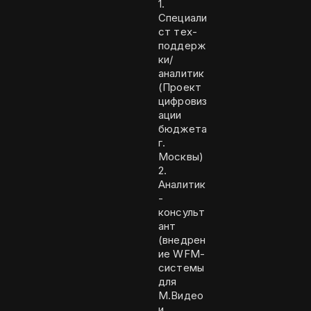
1.
Специали
ст тех-
поддерж
ки/
аналитик
(Проект
цифровиз
ации
бюджета
г.
Москвы)
2.
Аналитик
-
консульт
ант
(внедрен
ие WFM-
системы
для
М.Видео
и