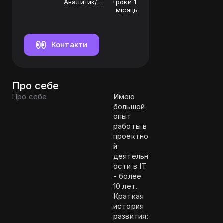
Аналитик/
роки 1
руководитель
місяць
группы
аналитики
Контакти
Про себе
Про себе
Имею
большой
опыт
работы в
проектно
й
деятельн
ости в IT
- более
10 лет.
Краткая
история
развития: