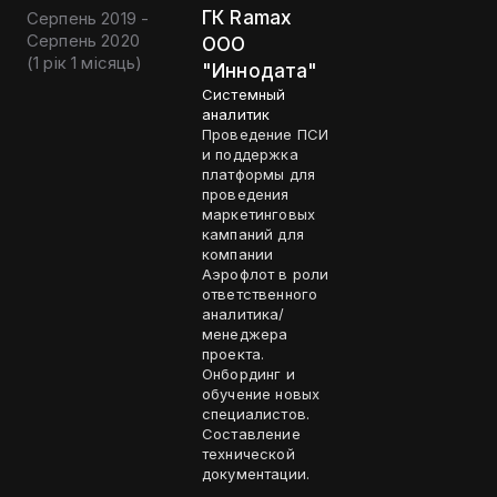
ГК Ramax
Серпень 2019 -
Серпень 2020
OOO
(
1 рік 1 місяць
)
"Иннодата"
Системный
аналитик
Проведение ПСИ
и поддержка
платформы для
проведения
маркетинговых
кампаний для
компании
Аэрофлот в роли
ответственного
аналитика/
менеджера
проекта.
Онбординг и
обучение новых
специалистов.
Составление
технической
документации.