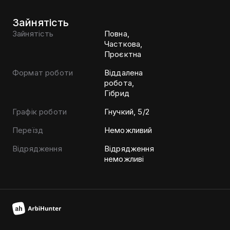
Зайнятість
Зайнятість
Повна,
Часткова,
Проєктна
Формат роботи
Віддалена
робота,
Гібрид
Графік роботи
Гнучкий, 5/2
Переїзд
Неможливий
Відрядження
Відрядження
неможливі