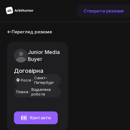
Створити резюме
Перегляд резюме
Junior Media
Buyer
Договірна
Санкт-
Росiя
Петербург
Віддалена
Повна
робота
Контакти