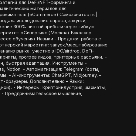
авыки - Продажи: работа с
ая адаптация. Инструменты -
ия: Telegram (боты,
ourney. -
олнительно - Языки:
ия, шахматы,
е,