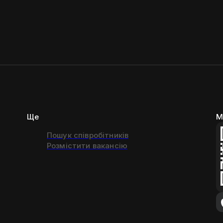
Ще
М
Пошук співробітників
Розмістити вакансію