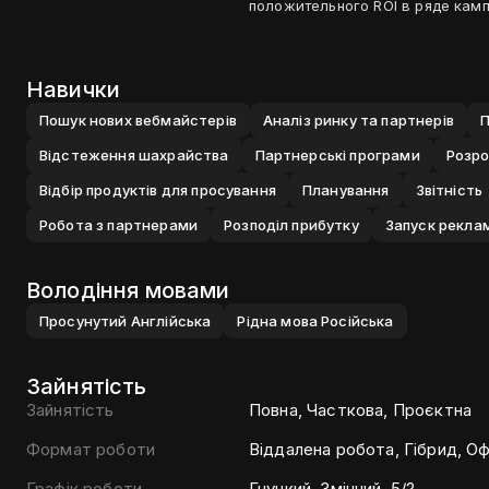
положительного ROI в ряде камп
Навички
Пошук нових вебмайстерiв
Аналiз ринку та партнерiв
П
Вiдстеження шахрайства
Партнерськi програми
Розро
Вiдбiр продуктiв для просування
Планування
Звiтнiсть
Робота з партнерами
Розподiл прибутку
Запуск реклам
Володіння мовами
Просунутий
Англiйська
Рiдна мова
Росiйська
Зайнятість
Зайнятість
Повна, Часткова, Проєктна
Формат роботи
Віддалена робота, Гібрид, Оф
Графік роботи
Гнучкий, Змінний, 5/2