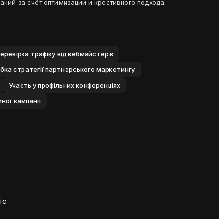
аний за счёт оптимизации и креативного подхода.
еревiрка трафiку вiд вебмайстерiв
бка стратегiї партнерського маркетингу
Участь у профiльних конференцiях
ної кампанiї
іс