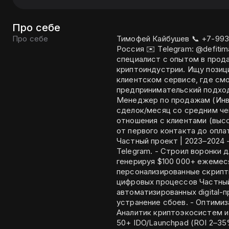
Про себе
Про себе
Тимофей Кайбушев 📞 +7-993-047-64-91 📧 timkaybush@gmail.com 📍Москва,
Россия ✉️ Telegram: @defitima Цель Активный и быстрообучаемый
специалист с опытом в прод
криптоиндустрии. Ищу позици
клиентском сервисе, где см
предпринимательский подход для до
Менеджер по продажам (Инвестиции)
сделок/месяц со средним чеком $10 000. - Выст
отношения с клиентами (высокий % по
от первого контакта до оплаты. 2. Специалист по партнёрскому мар
Частный проект | 2023–2024 - Обрабатывал 300+ лидов/день через
Telegram. - Строил воронки для партнёрских офферов (betting, казино),
генерируя $100 000+ ежемесячной выручки. - П
персонализированные скрипты и три
цифровых процессов Частный проект | 2023 
автоматизированных digital-процессов. - Мониторинг 
устранение сбоев. - Оптимизация ресурсов для максимизации результата. 4.
Аналитик криптоэкосистем и Web3 
50+ IDO/Launchpad (ROI 2–35%). - Получение airdrops (Arbitrum, W