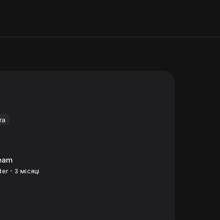
та
team
der
3 місяці