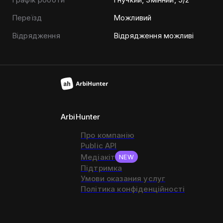
Переїзд
Можливий
Відрядження
Відрядження можливі
ArbiHunter
Про компанію
Public API
Медіакіт
NEW
Підтримка
Умови оказания услуг
Політика конфіденційності