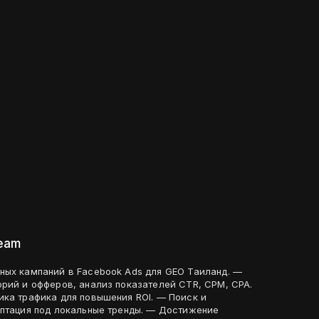
team
ных кампаний в Facebook Ads для GEO Таиланд. —
орий и офферов, анализ показателей CTR, CPM, CPA.
ика трафика для повышения ROI. — Поиск и
аптация под локальные тренды. — Достижение