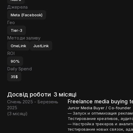
Джерела
Meta (Facebook)
Гео
Tier-3
Методи заливу
OneLink
JustLink
ROI
90%
Daily Spend
35$
Досвід роботи
3 місяці
Freelance media buying 
Січень 2025 - Березень
2025
Junior Media Buyer / Co-founder
(
3 місяці
)
— Запуск и оптимизация реклам
Тестирование креативов, аудит
— Настройка трекеров и аналит
тестирование новых связок, ад