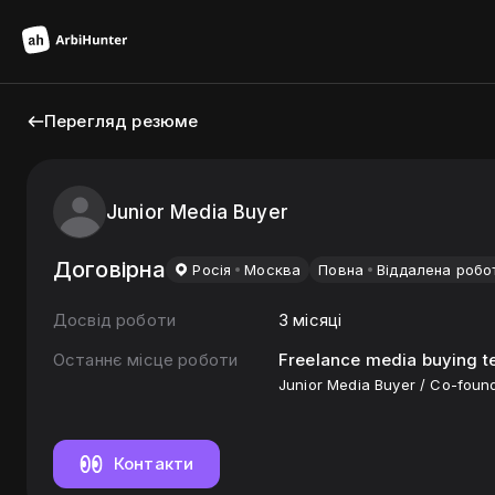
Перегляд резюме
Junior Media Buyer
Договірна
Росiя
Москва
Повна
Віддалена робо
Досвід роботи
3 місяці
Останнє місце роботи
Freelance media buying 
Junior Media Buyer / Co-foun
Контакти