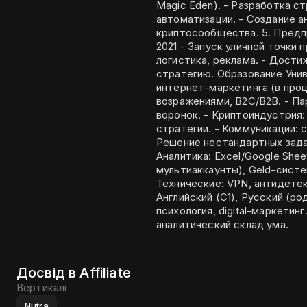
Magic Eden). - Разработка стратегий для DeFi/NFT-фарминга и
автоматизации. - Создание аналитических материалов для
криптосообщества. 5. Предприниматель (eCommerce) Самозанятость |
2021 - Запуск уличной точки продаж: исследование спроса, закупки,
логистика, реклама. - Достижение 300% чистой прибыли через гибкую
стратегию. Образование Университет «Синергия» (Москва) Бакалавр
интернет-маркетинга (в процессе обучения) Н
возражениями, B2C/B2B. - Партнёрский маркетинг: запуск/масштабирование
воронок. - Криптоиндустрия: анализ рынка, участие в IDO/airdrop, DeFi-
стратегии. - Коммуникации: скрипты, прогрев лидов, триггерные рассылки. -
Решение нестандартных задач, быстр
Аналитика: Excel/Google Sheets, Notion. - Автоматизац
мультиаккаунты), Geld-системы. - AI-инструменты: ChatGPT, Midj
Технические: VPN, антидетект-браузеры. Доп
Английский (C1), Русский (родной). - Интересы: Криптоиндустр
психология, digital-маркетинг. - Предпринимательское мышлени
аналитический склад ума.
Досвід в Affiliate
Вертикалі
Nutra