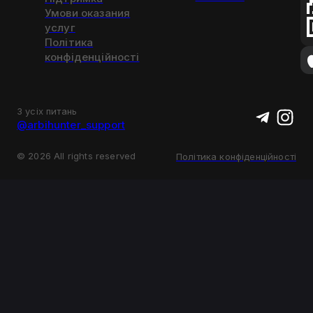
Умови оказания
услуг
Політика
конфіденційності
З усіх питань
@arbihunter_support
©
2026
All rights reserved
Політика конфіденційності