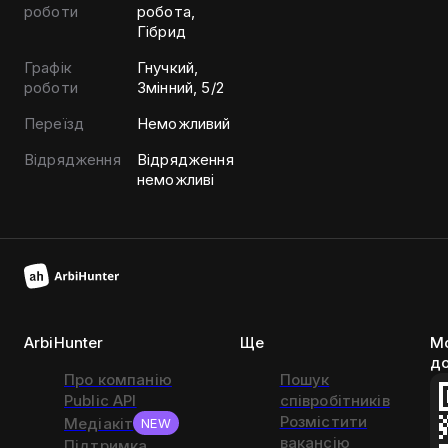
роботи
робота,
Гібрид
Графік
Гнучкий,
роботи
Змінний, 5/2
Переїзд
Неможливий
Відрядження
Відрядження
неможливі
ArbiHunter
Ще
Мо
д
Про компанію
Пошук
Public API
співробітників
Розмістити
Медіакіт
NEW
вакансію
Підтримка