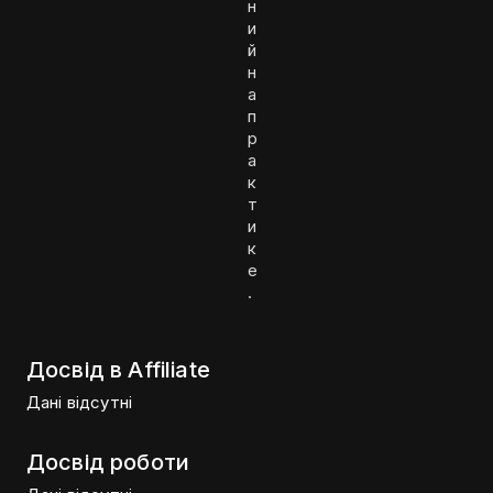
н
и
й
н
а
п
р
а
к
т
и
к
е
.
Досвід в Affiliate
Дані відсутні
Досвід роботи