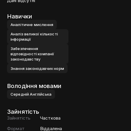
Дані відсутні
Навички
Аналiтичне мислення
Аналiз великої кiлькостi
iнформацiї
Забезпечення
вiдповiдностi компанiї
законодавству
Знання законодавчих норм
Володіння мовами
Середнiй
Англiйська
Зайнятість
Зайнятість
Часткова
Формат
Віддалена