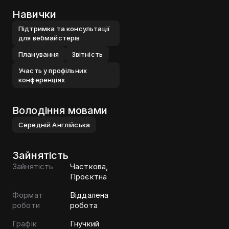
Навички
Пiдтримка та консультацiї
для вебмайстерiв
Планування
Звiтнiсть
Участь у профiльних
конференцiях
Володіння мовами
Середнiй
Англiйська
Зайнятість
Зайнятість
Часткова,
Проєктна
Формат
Віддалена
роботи
робота
Графік
Гнучкий