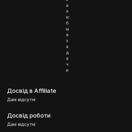
а
л
ю
б
ы
е
з
а
д
а
ч
и
Досвід в Affiliate
Дані відсутні
Досвід роботи
Дані відсутні