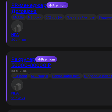
PR-менеджер
Premium
Договірна
Middle
1-3 роки
5/2 графік
Повна зайнятість
Віддале
NDA
20 липня
Рекрутер
Premium
50000–80000 ₽
за місяць
1-3 роки
5/2 графік
Повна зайнятість
Віддалена робо
NDA
21 липня