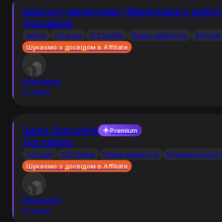
Аккаунт-менеджер (Менеджер з роботи
Договірна
Senior
1-3 роки
5/2 графік
Повна зайнятість
Віддале
Шукаємо з досвідом в Affiliate
Wintalents
17 липня
Sales Executive
Premium
Договірна
1-3 роки
5/2 графік
Повна зайнятість
Віддалена робо
Шукаємо з досвідом в Affiliate
Wintalents
17 липня