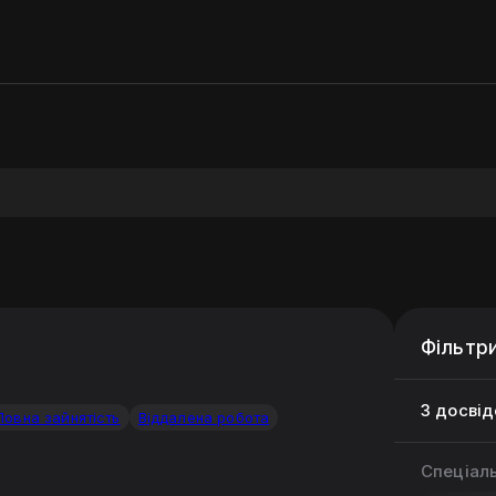
Фільтр
З досвідо
Повна зайнятість
Віддалена робота
Спеціал