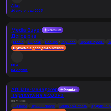
Atlas
20 листопада 2025
Media Buyer
Premium
Договірна
Middle
1-3 роки
Польща
Варшава
Гнучкий графік
П
Шукаємо з досвідом в Affiliate
NDA
04 серпня
Affiliate-менеджер
Premium
Зарплата не вказана
за місяць
1-3 роки
Гнучкий графік
Повна зайнятість
Віддалена 