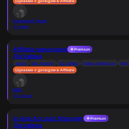
Шукаємо з досвідом в Affiliate
Unnamed Team
31 липня
Affiliate-менеджер
Premium
Договірна
Junior
Без досвіду
5/2 графік
Повна зайнятість
Відд
Шукаємо з досвідом в Affiliate
NDA
03 серпня
In-App Account Manager
Premium
Договірна