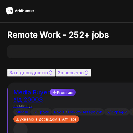
Remote Work - 252+ jobs
За відповідністю
За весь час
Media Buyer
Premium
від 2000$
за місяць
Middle
1-3 роки
Росiя
Санкт-Петербург
5/2 графік
Шукаємо з досвідом в Affiliate