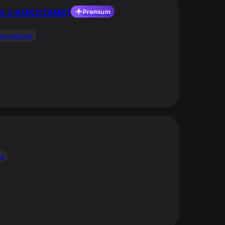
 з клієнтами)
Premium
на робота
та