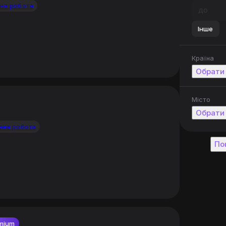
на робота
Інше
Країна
Обрати
Місто
Обрати
ена робота
По
mium