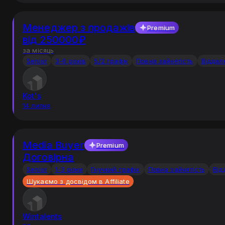
Менеджер з продажів
Premium
від 250000₽
за місяць
Senior
3-6 років
5/2 графік
Повна зайнятість
Віддал
Kot's
14 липня
Media Buyer
Premium
Договірна
Senior
1-3 роки
Гнучкий графік
Повна зайнятість
Від
Шукаємо з досвідом в Affiliate
Wintalents