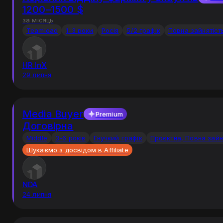
1200–1500 $
за місяць
Teamlead
1-3 роки
Росiя
5/2 графік
Повна зайнятіст
HR InX
29 липня
Media Buyer
Premium
Договірна
Middle
3-6 років
Гнучкий графік
Проєктна, Повна зайн
Шукаємо з досвідом в Affiliate
NDA
24 липня