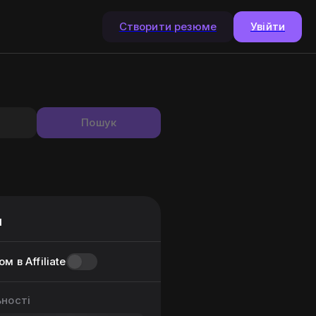
Створити резюме
Увійти
Пошук
и
м в Affiliate
ьності