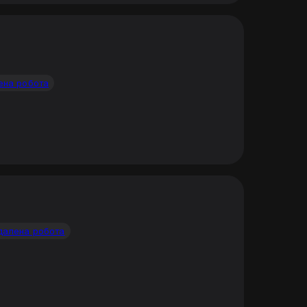
ена робота
далена робота