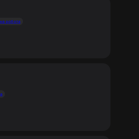
на робота
та