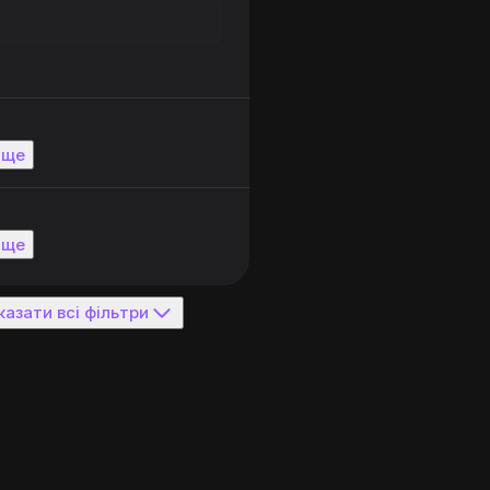
 ще
 ще
казати всі фільтри