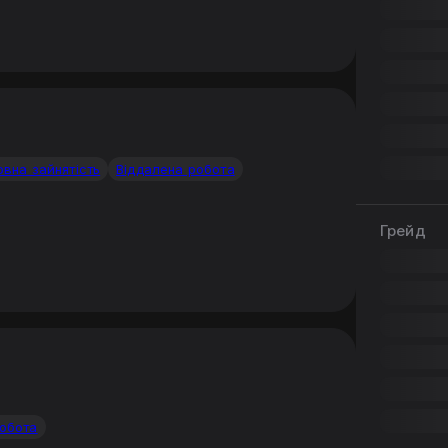
овна зайнятість
Віддалена робота
Грейд
робота