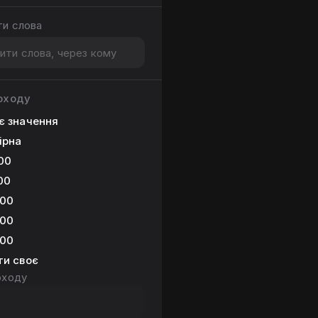
и слова
доходу
є значення
ірна
000
00
000
000
000
ти своє
оходу