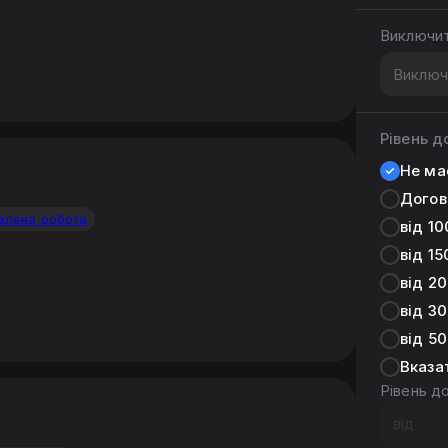
Виключит
Рівень 
Не ма
Догов
алена робота
від 1
від 15
від 2
від 3
від 5
Вказа
Рівень д