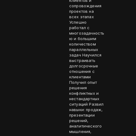
клиентов и
сопровождения
проектов на
всех этапах
Успешно
работал с
многозадачность
ю и большим
количеством
параллельных
задач Научился
выстраивать
долгосрочные
отношения с
клиентами
Получил опыт
решения
конфликтных и
нестандартных
ситуаций Развил
навыки: продаж,
презентации
решений,
аналитического
мышления,