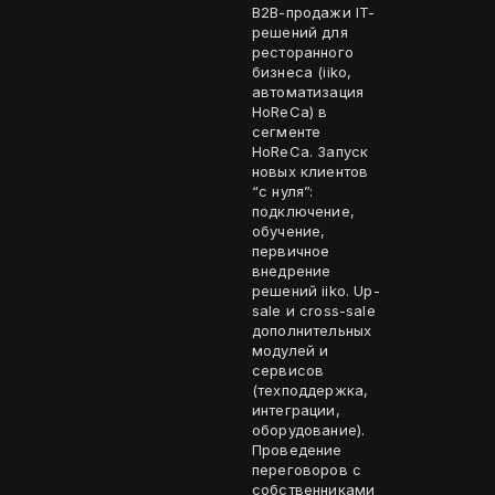
B2B-продажи IT-
решений для
ресторанного
бизнеса (iiko,
автоматизация
HoReCa) в
сегменте
HoReCa. Запуск
новых клиентов
“с нуля”:
подключение,
обучение,
первичное
внедрение
решений iiko. Up-
sale и cross-sale
дополнительных
модулей и
сервисов
(техподдержка,
интеграции,
оборудование).
Проведение
переговоров с
собственниками