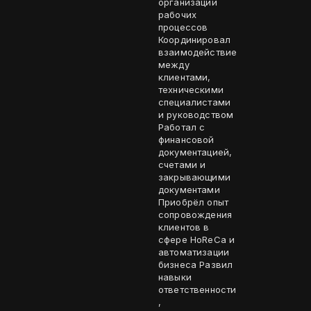
организации
рабочих
процессов
Координировал
взаимодействие
между
клиентами,
техническими
специалистами
и руководством
Работал с
финансовой
документацией,
счетами и
закрывающими
документами
Приобрёл опыт
сопровождения
клиентов в
сфере HoReCa и
автоматизации
бизнеса Развил
навыки
ответственности
,