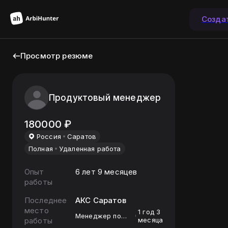
Созда
Просмотр резюме
Продуктовый менеджер
180000
₽
Россия
Саратов
Полная
Удаленная работа
Опыт
6 лет 9 месяцев
работы
Последнее
АКС Саратов
место
1 год 3
Менеджер по
работы
месяца
сопровождению