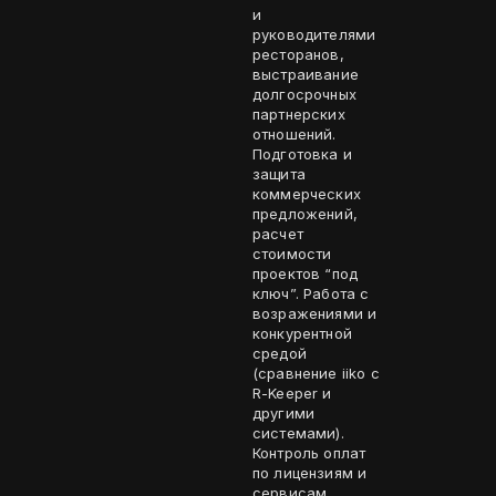
и
руководителями
ресторанов,
выстраивание
долгосрочных
партнерских
отношений.
Подготовка и
защита
коммерческих
предложений,
расчет
стоимости
проектов “под
ключ”. Работа с
возражениями и
конкурентной
средой
(сравнение iiko с
R-Keeper и
другими
системами).
Контроль оплат
по лицензиям и
сервисам,