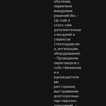
обучение,
первичное
внедрение
решений iiko. -
Up-sale и
cross-sale
дополнительны
х модулей и
сервисов
(техподдержк
а, интеграции,
оборудование).
- Проведение
переговоров с
собственникам
и и
руководителя
ми
ресторанов,
выстраивание
долгосрочных
партнерских
отношений. -