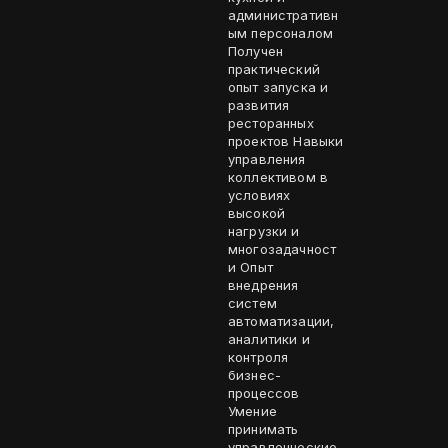
административн
ым персоналом
Получен
практический
опыт запуска и
развития
ресторанных
проектов Навыки
управления
коллективом в
условиях
высокой
нагрузки и
многозадачност
и Опыт
внедрения
систем
автоматизации,
аналитики и
контроля
бизнес-
процессов
Умение
принимать
управленческие