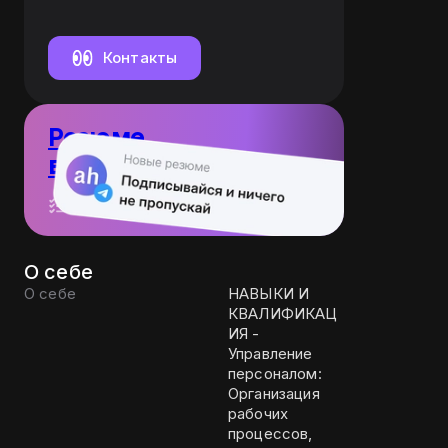
действующих
клиентов
Контакты
Резюме
в Telegram-канале
10 резюме
Пост каждый день
О себе
О себе
НАВЫКИ И
КВАЛИФИКАЦ
ИЯ -
Управление
персоналом:
Организация
рабочих
процессов,