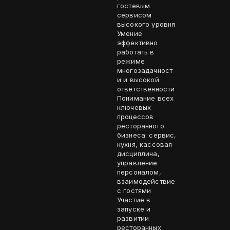
гостевым
сервисом
высокого уровня
Умение
эффективно
работать в
режиме
многозадачност
и и высокой
ответственности
Понимание всех
ключевых
процессов
ресторанного
бизнеса: сервис,
кухня, кассовая
дисциплина,
управление
персоналом,
взаимодействие
с гостями
Участие в
запуске и
развитии
ресторанных