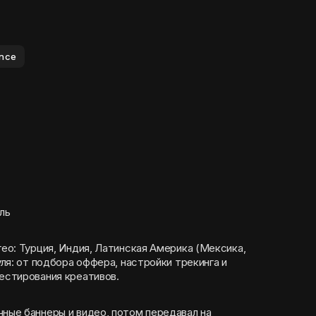
ance
ль
гео: Турция, Индия, Латинская Америка (Мексика,
уля: от подбора оффера, настройки трекинга и
тестирования креативов.
чные баннеры и видео, потом передавал на