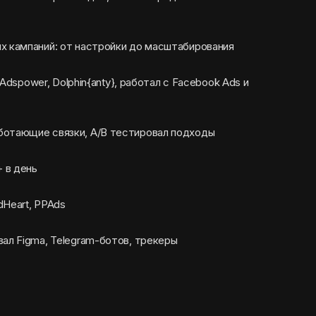
х кампаний: от настройки до масштабирования
, Adspower, Dolphin{anty}, работал с Facebook Ads и
ботающие связки, A/B тестировал подходы
 в день
dHeart, PPAds
вал Figma, Telegram-ботов, трекеры