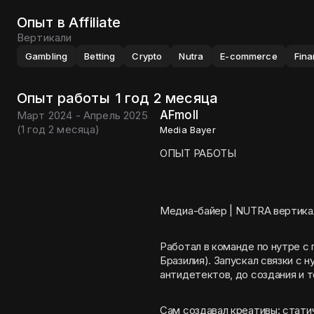
Опыт в Affiliate
Вертикали
Gambling
Betting
Crypto
Nutra
E-commerce
Fin
Опыт работы
1 год 2 месяца
AFmoll
Март 2024 - Апрель 2025
(
1 год 2 месяца
)
Media Bayer
ОПЫТ РАБОТЫ
Медиа-байер | NUTRA вертика
Работал в команде по нутре с 
Бразилия). Запускал связки с н
антидетектов, до создания и 
Сам создавал креативы: стати