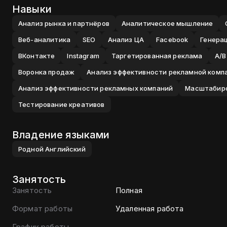
Навыки
Анализ рынка и партнёров
Аналитическое мышление
Веб-аналитика
SEO
Анализ ЦА
Facebook
Генера
ВКонтакте
Instagram
Таргетированная реклама
A/B
Воронка продаж
Анализ эффективности рекламной комп
Анализ эффективности рекламных компаний
Масштабиро
Тестирование креативов
Владение языками
Родной
Английский
Занятость
Занятость
Полная
Формат работы
Удаленная работа
График работы