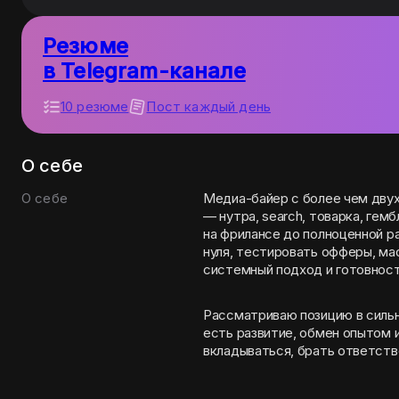
Резюме
в Telegram-канале
10 резюме
Пост каждый день
О себе
О себе
Медиа-байер с более чем дву
— нутра, search, товарка, гем
на фрилансе до полноценной р
нуля, тестировать офферы, ма
системный подход и готовност
Рассматриваю позицию в сильно
есть развитие, обмен опытом 
вкладываться, брать ответств