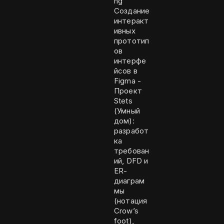
ng
Создание
интеракт
ивных
прототип
ов
интерфе
йсов в
Figma -
Проект
Stets
(Умный
дом):
разработ
ка
требован
ий, DFD и
ER-
диаграм
мы
(нотация
Crow’s
foot),