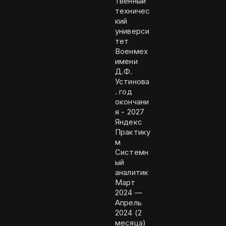
твенный
техничес
кий
универси
тет
Военмех
имени
Д.Ф.
Устинова
. год
окончани
я - 2027
Яндекс
Практику
м
Системн
ый
аналитик
Март
2024 —
Апрель
2024 (2
месяца)