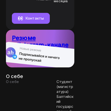
месяцев
инженер
Контакты
Резюме
в Telegram-канале
10
Пост каждый
резюме
день
О себе
О себе
Студент
(магистр
атура)
Балтийск
ий
государс