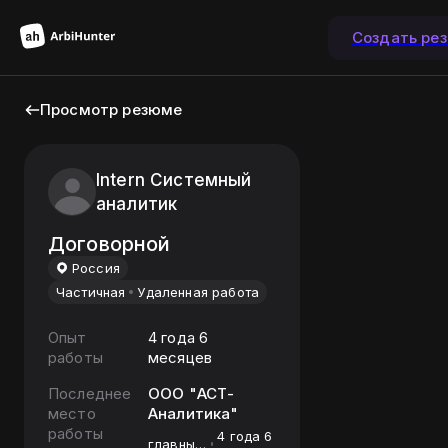
Создать ре
Просмотр резюме
Intern Системный
аналитик
Договорной
Россия
Частичная
Удаленная работа
Опыт
4 года 6
работы
месяцев
Последнее
ООО "АСТ-
место
Аналитика"
работы
4 года 6
главный