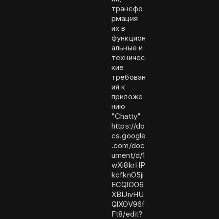
трансфо
рмация
их в
функцион
альные и
техничес
кие
требован
ия к
приложе
нию
"Chatty"
https://do
cs.google
.com/doc
ument/d/1
wXi8krHP
kcfknO5ji
ECQlOO6
XBIJivHU
QlXOV96f
Ft8/edit?