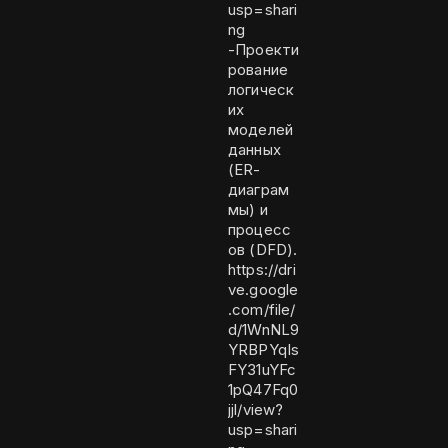
usp=shari
ng
-Проекти
рование
логическ
их
моделей
данных
(ER-
диаграм
мы) и
процесс
ов (DFD).
https://dri
ve.google
.com/file/
d/1WnNL9
YRBPYqIs
FY31uYFc
1pQ47Fq0
jjl/view?
usp=shari