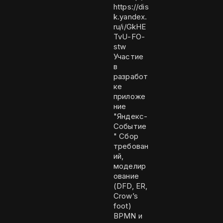
https://dis
k.yandex.
ru/i/GkHE
TvU-FO-
stw
Участие
в
разработ
ке
приложе
ние
"Яндекс-
Событие
" Сбор
требован
ий,
моделир
ование
(DFD, ER,
Crow’s
foot)
BPMN и