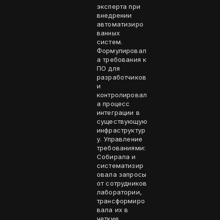
эксперта при
внедрении
автоматизиро
ванных
систем.
Формулировал
а требования к
ПО для
разработчиков
и
контролировал
а процесс
интеграции в
существующую
инфраструктур
у. Управление
требованиями:
Собирала и
систематизир
овала запросы
от сотрудников
лаборатории,
трансформиро
вала их в
четкие