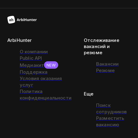
ArbiHunter
Отслеживание
вакансий и
О компании
резюме
Public API
Вакансии
Медиакит
NEW
Резюме
Поддержка
Условия оказания
услуг
Политика
Еще
конфиденциальности
Поиск
сотрудников
Разместить
вакансию