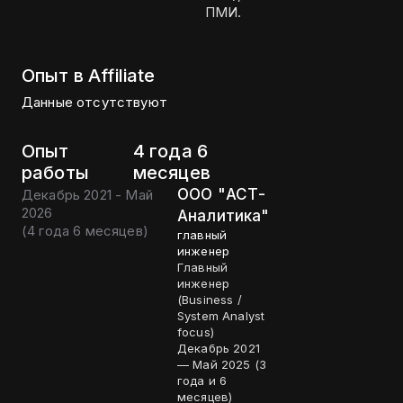
ПМИ.
Опыт в Affiliate
Данные отсутствуют
Опыт
4 года 6
работы
месяцев
ООО "АСТ-
Декабрь 2021 - Май
2026
Аналитика"
(
4 года 6 месяцев
)
главный
инженер
Главный
инженер
(Business /
System Analyst
focus)
Декабрь 2021
— Май 2025 (3
года и 6
месяцев)