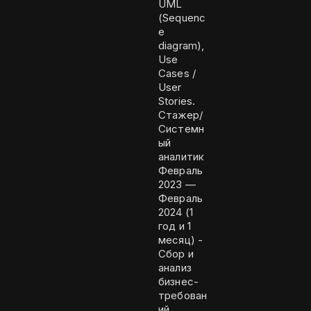
UML
(Sequenc
e
diagram),
Use
Cases /
User
Stories.
Стажер/
Системн
ый
аналитик
Февраль
2023 —
Февраль
2024 (1
год и 1
месяц) -
Сбор и
анализ
бизнес-
требован
ий,