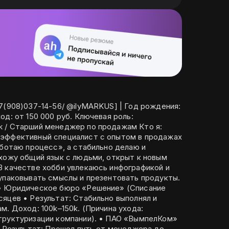
7(908)037-14-56/ @ilyMARKUS] | Год рождения:
од: от 150 000 руб. Ключевая роль:
 Старший менеджер по продажам Кто я:
 эффективный специалист с опытом в продажах
аботаю процесс», а стабильно делаю и
ахожу общий язык с людьми, открыт к новым
В качестве хобби увлекаюсь инфографикой и
 упаковывать смыслы и презентовать продукты.
яцев • Результат: Стабильно выполнял и
м. Доход: 100k–150k. (Причина ухода:
ции компании). • ПАО «ВымпелКом»
• Результат: Прошел путь от менеджера до