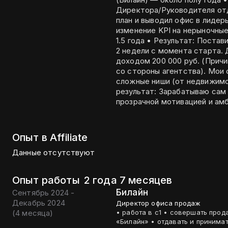
Директора/Руководителя отд
план и выводил офис в лидер
изменение KPI на нерыночные). • Недвижимость (Риелторская компан
1.5 года • Результат: Поста
2 недели с момента старта. 
доходом 200 000 руб. (Прич
со стороны агентства). Мои сильные стороны: 1. Скорость: Быстро вникаю в
сложные ниши (от недвижимо
результат: Зарабатываю сам
прозрачной мотивацией и ам
Опыт в Affiliate
Данные отсутствуют
Опыт работы
2 года 7 месяцев
Билайн
Сентябрь 2024 -
Декабрь 2024
Директор офиса продаж
(
4 месяца
)
• работа в c1 • совершать продажи различной техники и продукции компании
«Билайн» • отдавать и принимать заказ • составление и отправление отчетов •