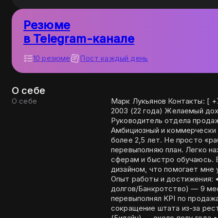
Резюме
в Telegram-канале
10 резюме
Пост каждый день
О себе
О себе
Марк Лукьянов Контакты: [ +
2003 (22 года) Желаемый дох
Руководитель отдела продаж /
Амбициозный и коммерчески
более 2,5 лет. Не просто «р
перевыполняю план. Легко н
сферам и быстро обучаюсь. 
дизайном, что помогает мне
Опыт работы и достижения: • Юридическое бюро «Решение» (Списание
долгов/Банкротство) — 9 мес
перевыполнял KPI по продажа
сокращение штата из-за реструктуриза
(Билайн) — около полу года 