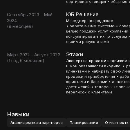
сортировать товары • общение 
ЮБ Решение
Сентябрь 2023 - Май
2024
Менеджер по продажам
(
9 месяцев
)
• работа в CRM системе • совершать исходящие звонки холодным клиентам с
целью продажи услуг компании • принимать входящие звонки от клиентов и
консультировать их по услугам компании • ежедневное сост
своими результатами
Этажи
Март 2022 - Август 2023
(
1 год 6 месяцев
)
Эксперт по продажи недвижимо
В мои обязанности входило: • работать в CRM
клиентами и набирать свою личную базу • сопровождать клиент
продажи и приобретения • работа с док
юристами и банками • аналитика рынка • работа с таблицами и введение личных
достижений • телефонные звонки как исходящие так и входящие • введение
переписок с клиентами
Навыки
Анализ рынка и партнёров
Планирование
Отчетность