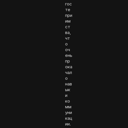
гос
те
при
им
ст
ва,
чт
о
оч
ень
пр
ока
чал
о
нав
ык
и
ко
мм
уни
кац
ии.