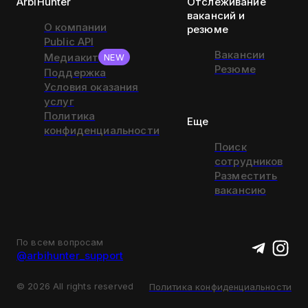
ArbiHunter
Отслеживание
вакансий и
О компании
резюме
Public API
Вакансии
Медиакит
NEW
Резюме
Поддержка
Условия оказания
услуг
Политика
Еще
конфиденциальности
Поиск
сотрудников
Разместить
вакансию
По всем вопросам
@arbihunter_support
©
2026
All rights reserved
Политика конфиденциальности