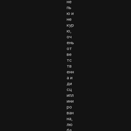
не
пь
ю и
не
кур
ю,
оч
ень
от
ве
тс
тв
енн
а и
ди
сц
ипл
ини
ро
ван
на,
лю
бл