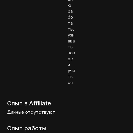
ю
ра
бо
та
ть,
узн
ава
ть
нов
ое
и
учи
ть
ся
Опыт в Affiliate
Данные отсутствуют
Опыт работы