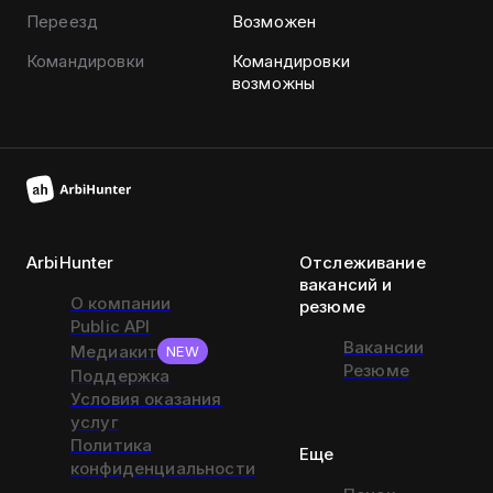
Переезд
Возможен
Командировки
Командировки
возможны
ArbiHunter
Отслеживание
вакансий и
О компании
резюме
Public API
Вакансии
Медиакит
NEW
Резюме
Поддержка
Условия оказания
услуг
Политика
Еще
конфиденциальности