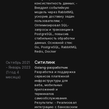
консистентность данных; -
Внедрил событийную
модель через RabbitMQ,
ускорив доставку задач
пользователям; -
Оптимизировал SQL-
запросы и транзакции в
PostgreSQL, повысив
стабильность обработки
данных. Основной стек:
Go, PostgreSQL, RabbitMQ,
Redis, Docker
Ситилинк
Октябрь 2021
- Январь 2023
Golang-разработчик
(
1 год 4
Разработка и поддержка
сервисов платёжной
месяца
)
инфраструктуры для
веба, мобильных
приложений и
терминалов
самообслуживания.
Результаты: - Реализовал
интеграцию с банковским