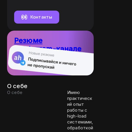
Контакты
Резюме
в Telegram-канале
10
Пост каждый
резюме
день
О себе
О себе
Имею
практическ
ий опыт
работы с
high-load
системами,
обработкой