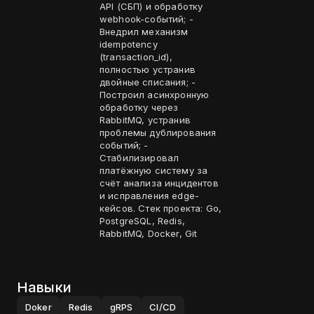
API (СБП) и обработку
webhook-событий; -
Внедрил механизм
idempotency
(transaction_id),
полностью устранив
двойные списания; -
Построил асинхронную
обработку через
RabbitMQ, устранив
проблемы дублирования
событий; -
Стабилизировал
платёжную систему за
счёт анализа инцидентов
и исправления edge-
кейсов. Стек проекта: Go,
PostgreSQL, Redis,
RabbitMQ, Docker, Git
Навыки
Doker
Redis
gRPS
CI/CD