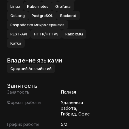
Linux
Kubernetes
Grafana
GoLang
PostgreSQL
Backend
Разработка микросервисов
REST-API
HTTP/HTTPS
RabbitMQ
Kafka
Владение языками
Средний
Английский
Занятость
Занятость
Полная
Формат работы
Удаленная
работа,
Гибрид, Офис
График работы
5/2