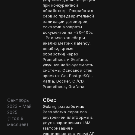
при конкурентной
обработке; - Разработал
сервис предварительной
валидации договоров,
сократив возвраты
документов на ~30–40%;
- Реализовал сбор и
анализ метрик (latency,
ошибки, время
обработки) через
Prometheus и Grafana,
улучшив наблюдаемость
системы. Основной стек
проекта: Go, PostgreSQL,
Kafka, Docker, CI/CD,
Prometheus, Grafana.
Сбер
Сентябрь
2023 - Май
Golang-разработчик
2025
Разработка сервисов
внутренней платформы в
(
1 год 9
двух направлениях: IAM
месяцев
)
(авторизация и
управление доступом) API