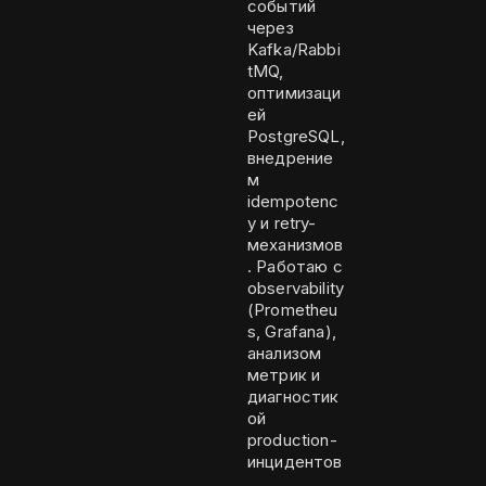
событий
через
Kafka/Rabbi
tMQ,
оптимизаци
ей
PostgreSQL,
внедрение
м
idempotenc
y и retry-
механизмов
. Работаю с
observability
(Prometheu
s, Grafana),
анализом
метрик и
диагностик
ой
production-
инцидентов
.