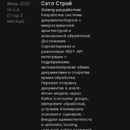
Сэтл Строй
Июнь 2025 -
по н.в.
Golang-разработчик
(
1 год 3
Разработка системы
документооборота с
месяца
)
микросервисной
архитектурой и
асинхронной обработкой.
Достижения: -
Спроектировал и
реализовал REST API
интеграции с
подрядчиками,
автоматизировав обмен
документами и сократив
время обработки; -
Перевёл отправку
документов в event-
driven модель через
Kafka (consumer groups,
idempotent обработка),
устранив блокировки
основного сценария; -
Внедрил идемпотентность
и optimistic locking,
устранив дубли операций