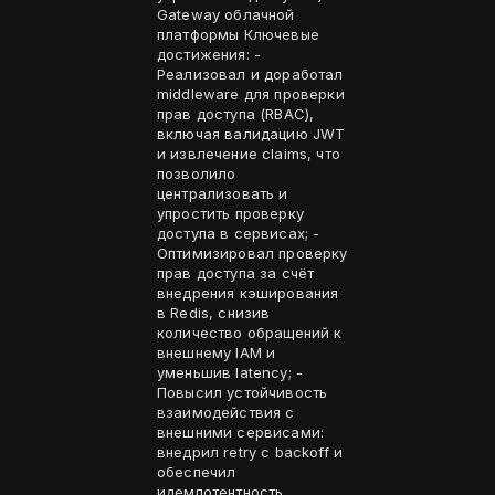
Gateway облачной
платформы Ключевые
достижения: -
Реализовал и доработал
middleware для проверки
прав доступа (RBAC),
включая валидацию JWT
и извлечение claims, что
позволило
централизовать и
упростить проверку
доступа в сервисах; -
Оптимизировал проверку
прав доступа за счёт
внедрения кэширования
в Redis, снизив
количество обращений к
внешнему IAM и
уменьшив latency; -
Повысил устойчивость
взаимодействия с
внешними сервисами:
внедрил retry с backoff и
обеспечил
идемпотентность