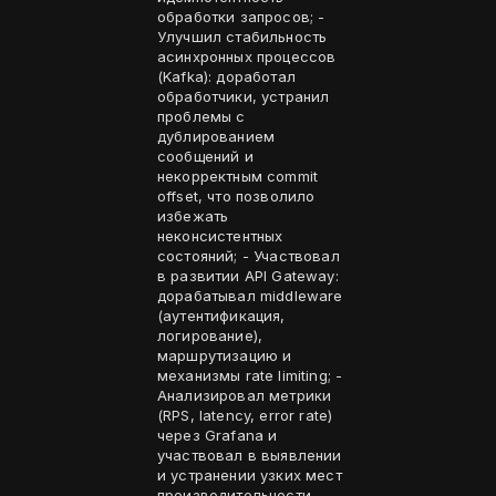
обработки запросов; -
Улучшил стабильность
асинхронных процессов
(Kafka): доработал
обработчики, устранил
проблемы с
дублированием
сообщений и
некорректным commit
offset, что позволило
избежать
неконсистентных
состояний; - Участвовал
в развитии API Gateway:
дорабатывал middleware
(аутентификация,
логирование),
маршрутизацию и
механизмы rate limiting; -
Анализировал метрики
(RPS, latency, error rate)
через Grafana и
участвовал в выявлении
и устранении узких мест
производительности.