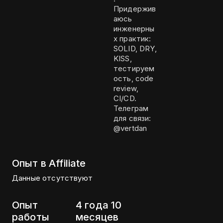
Придержив
аюсь
инженерны
х практик:
SOLID, DRY,
KISS,
тестируем
ость, code
review,
CI/CD.
Телеграм
для связи:
@vertdan
Опыт в Affiliate
Данные отсутствуют
Опыт
4 года 10
работы
месяцев