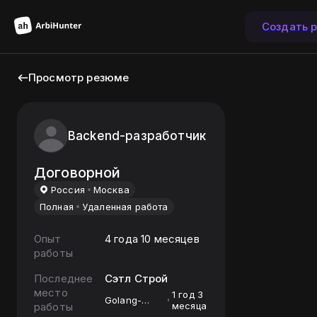
Создать 
Просмотр резюме
Backend-разработчик
Договорной
Россия
Москва
Полная
Удаленная работа
Опыт
4 года 10 месяцев
работы
Последнее
Сэтл Строй
место
1 год 3
Golang-
работы
месяца
разработчик