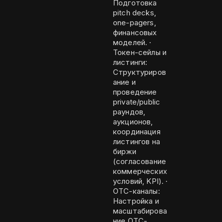
Подготовка
pitch decks,
one-pagers,
финансовых
моделей. ·
Токен-сейлы и
листинги:
Структуриров
ание и
проведение
private/public
раундов,
аукционов,
координация
листингов на
биржи
(согласование
коммерческих
условий, KPI). ·
OTC-каналы:
Настройка и
масштабирова
ние OTC-