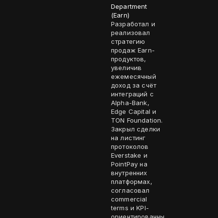
Department
(Earn)
Разработал и
реализовал
стратегию
продаж Earn-
продуктов,
увеличив
ежемесячный
доход за счёт
интеграций с
Alpha-Bank,
Edge Capital и
TON Foundation.
Закрыл сделки
на листинг
протоколов
Everstake и
PointPay на
внутренних
платформах,
согласовал
commercial
terms и KPI-
ориентированны