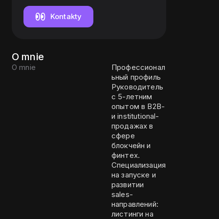
(Earn)
Kontakty
O mnie
O mnie
Профессионал
ьный профиль
Руководитель
с 5-летним
опытом в B2B-
и institutional-
продажах в
сфере
блокчейн и
финтех.
Специализация
на запуске и
развитии
sales-
направлений:
листинги на