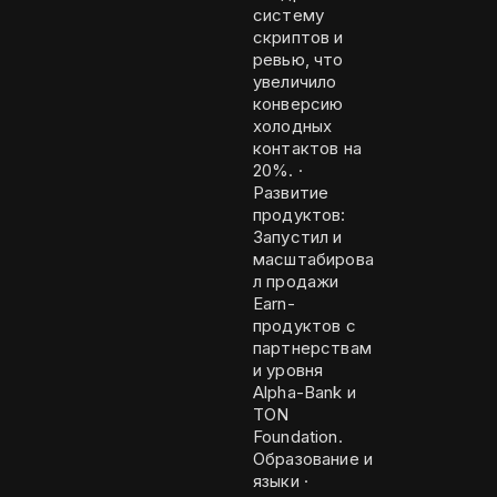
систему
скриптов и
ревью, что
увеличило
конверсию
холодных
контактов на
20%. ·
Развитие
продуктов:
Запустил и
масштабирова
л продажи
Earn-
продуктов с
партнерствам
и уровня
Alpha-Bank и
TON
Foundation.
Образование и
языки ·