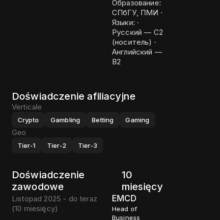
Образование:
СПбГУ, ПМИ ·
Языки: ·
Русский — C2
(носитель) ·
Английский —
B2
Doświadczenie afiliacyjne
Verticale
Crypto
Gambling
Betting
Gaming
Geo
Tier-1
Tier-2
Tier-3
Doświadczenie
10
zawodowe
miesięcy
EMCD
Listopad 2025 - do teraz
(
10 miesięcy
)
Head of
Business