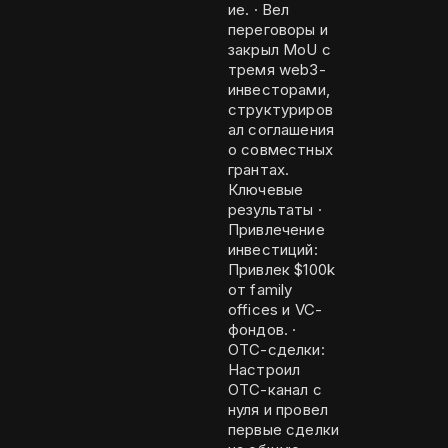
ие. · Вел
переговоры и
закрыл MoU с
тремя web3-
инвесторами,
структуриров
ал соглашения
о совместных
грантах.
Ключевые
результаты ·
Привлечение
инвестиций:
Привлек $100k
от family
offices и VC-
фондов. ·
OTC-сделки:
Настроил
OTC-канал с
нуля и провел
первые сделки