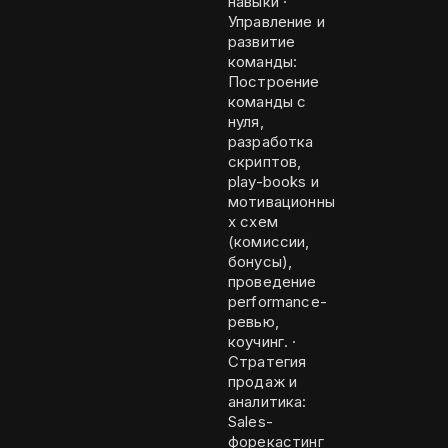
навыки ·
Управление и
развитие
команды:
Построение
команды с
нуля,
разработка
скриптов,
play-books и
мотивационны
х схем
(комиссии,
бонусы),
проведение
performance-
ревью,
коучинг. ·
Стратегия
продаж и
аналитика:
Sales-
форекастинг