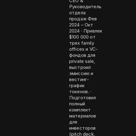
CEO &
Руководитель
отдела
продаж Фев
2024 – Окт
2024 · Привлек
$100 000 от
трех family
offices и VC-
фондов для
private sale,
выстроил
эмиссию и
вестинг-
график
токенов. ·
Подготовил
полный
комплект
материалов
для
инвесторов
(pitch deck,