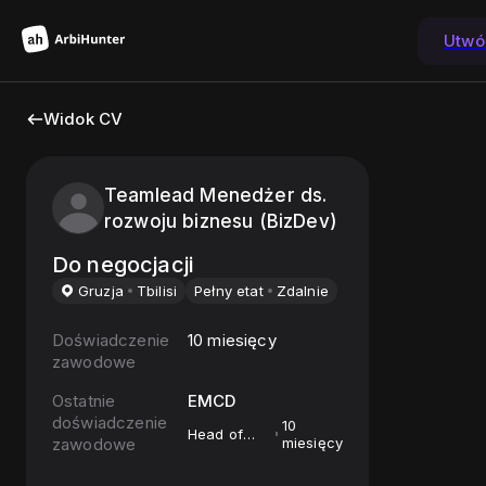
Utwó
Widok CV
Teamlead Menedżer ds.
rozwoju biznesu (BizDev)
Do negocjacji
Gruzja
Tbilisi
Pełny etat
Zdalnie
Doświadczenie
10 miesięcy
zawodowe
Ostatnie
EMCD
doświadczenie
10
Head of
zawodowe
miesięcy
Business
Department