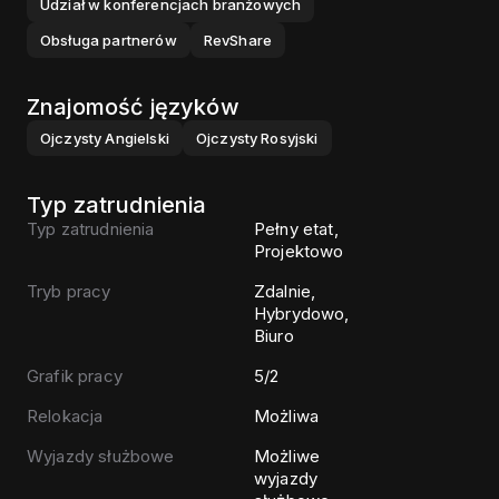
Udział w konferencjach branżowych
Obsługa partnerów
RevShare
Znajomość języków
Ojczysty
Angielski
Ojczysty
Rosyjski
Typ zatrudnienia
Typ zatrudnienia
Pełny etat,
Projektowo
Tryb pracy
Zdalnie,
Hybrydowo,
Biuro
Grafik pracy
5/2
Relokacja
Możliwa
Wyjazdy służbowe
Możliwe
wyjazdy