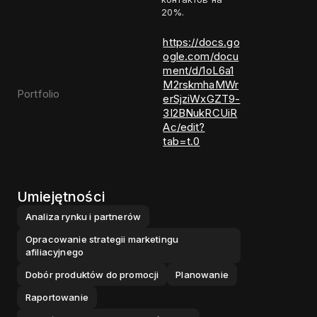
20%.
https://docs.go
ogle.com/docu
ment/d/1oL6a1
M2rskmhaMWr
Portfolio
erSjziWxGZT9-
3I2BNukRCUiR
Ac/edit?
tab=t.0
Umiejętności
Analiza rynku i partnerów
Opracowanie strategii marketingu
afiliacyjnego
Dobór produktów do promocji
Planowanie
Raportowanie