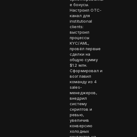
е бонусы.
Настроил OTC-
канал для
institutional
clients:
выстроил
процессы
KYC/AML,
провёл первые
сделки на
общую сумму
$1.2 млн.
Сформировал и
возглавил
команду из 4
sales-
менеджеров,
внедрил
систему
скриптов и
ревью,
увеличив
конверсию
холодных
контактов на