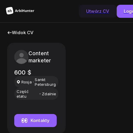
Utwórz CV
Log
Widok CV
Content
marketer
600
$
Sankt
Rosja
Petersburg
Część
Zdalnie
etatu
Kontakty