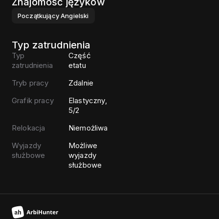
Znajomość języków
Początkujący
Angielski
Typ zatrudnienia
Typ
Część
zatrudnienia
etatu
Tryb pracy
Zdalnie
Grafik pracy
Elastyczny,
5/2
Relokacja
Niemożliwa
Wyjazdy
Możliwe
służbowe
wyjazdy
służbowe