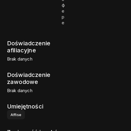
ф
е
р
е
Doświadczenie
afiliacyjne
Brak danych
Doświadczenie
zawodowe
Brak danych
Umiejętności
Affise