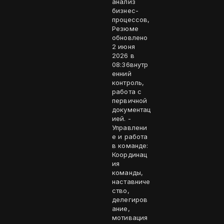
анализ
бизнес-
процессов,
Резюме
обновлено
2 июня
2026 в
08:36внутр
енний
контроль,
работа с
первичной
документац
ией. -
Управлени
е и работа
в команде:
Координац
ия
команды,
наставниче
ство,
делегиров
ание,
мотивация