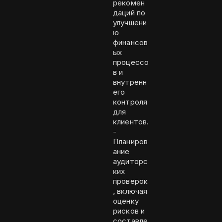
рекомен
даций по
улучшени
ю
финансов
ых
процессо
в и
внутренн
его
контроля
для
клиентов.
-
Планиров
ание
аудиторс
ких
проверок
, включая
оценку
рисков и
составле