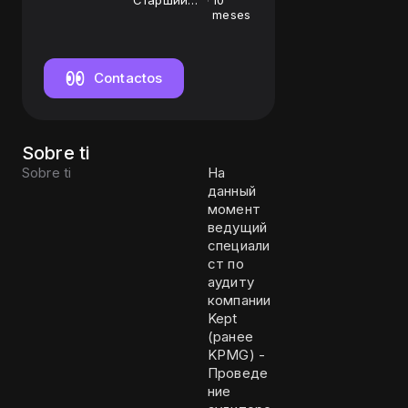
Старший
10
специалист
meses
Contactos
Sobre ti
Sobre ti
На
данный
момент
ведущий
специали
ст по
аудиту
компании
Kept
(ранее
KPMG) -
Проведе
ние