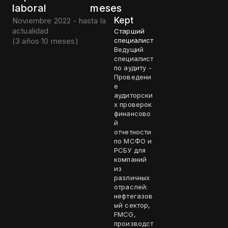
laboral
meses
Kept
Noviembre 2022 - hasta la
actualidad
Старший
(
3 años 10 meses
)
специалист
Ведущий
специалист
по аудиту -
Проведени
е
аудиторски
х проверок
финансово
й
отчетности
по МСФО и
РСБУ для
компаний
из
различных
отраслей:
нефтегазов
ый сектор,
FMCG,
производст