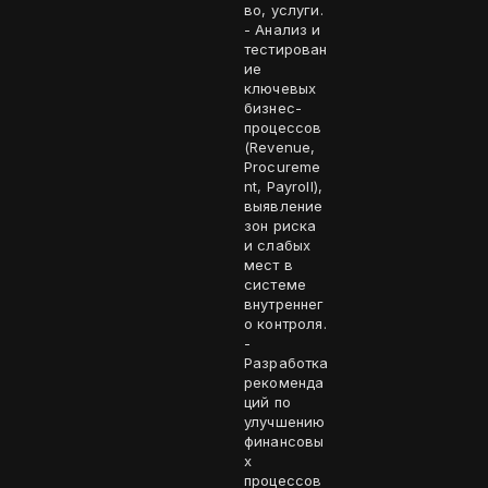
во, услуги.
- Анализ и
тестирован
ие
ключевых
бизнес-
процессов
(Revenue,
Procureme
nt, Payroll),
выявление
зон риска
и слабых
мест в
системе
внутреннег
о контроля.
-
Разработка
рекоменда
ций по
улучшению
финансовы
х
процессов