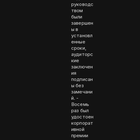
руководс
твом
были
завершен
ы в
установл
енные
сроки,
аудиторс
кие
заключен
ия
подписан
ы без
замечани
й. -
Восемь
раз был
удостоен
корпорат
ивной
премии