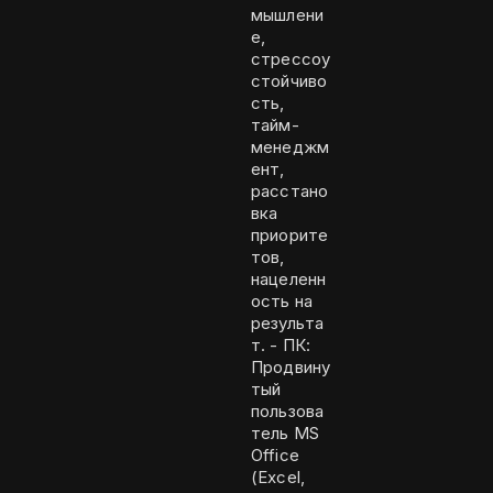
мышлени
е,
стрессоу
стойчиво
сть,
тайм-
менеджм
ент,
расстано
вка
приорите
тов,
нацеленн
ость на
результа
т. - ПК:
Продвину
тый
пользова
тель MS
Office
(Excel,