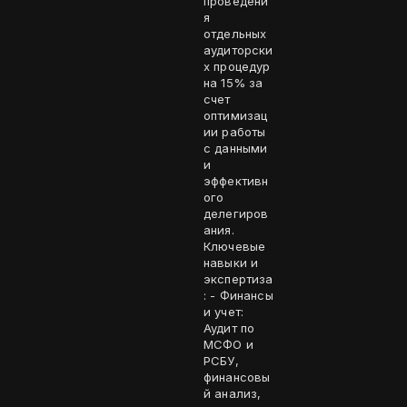
проведени
я
отдельных
аудиторски
х процедур
на 15% за
счет
оптимизац
ии работы
с данными
и
эффективн
ого
делегиров
ания.
Ключевые
навыки и
экспертиза
: - Финансы
и учет:
Аудит по
МСФО и
РСБУ,
финансовы
й анализ,