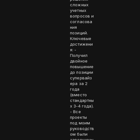
сложных
учетных
вопросов и
согласова
ния
позиций.
Ключевые
достижени
я: -
Получил
двойное
повышение
до позиции
супервайз
ера за 2
года
(вместо
стандартны
х 3-4 года).
- Все
проекты
под моим
руководств
ом были
завершены