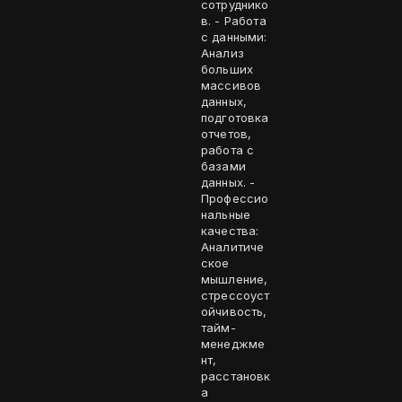
сотруднико
в. - Работа
с данными:
Анализ
больших
массивов
данных,
подготовка
отчетов,
работа с
базами
данных. -
Профессио
нальные
качества:
Аналитиче
ское
мышление,
стрессоуст
ойчивость,
тайм-
менеджме
нт,
расстановк
а