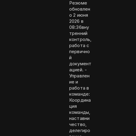
Резюме
обновлен
о 2 июня
2026 в
08:36вну
тренний
контроль,
работа с
первично
й
документ
ацией. -
Управлен
ие и
работа в
команде:
Координа
ция
команды,
наставни
чество,
делегиро