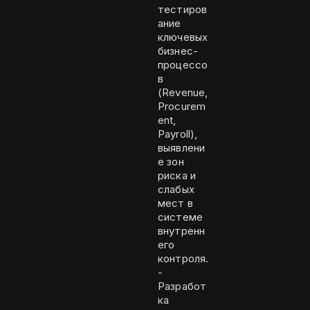
тестиров
ание
ключевых
бизнес-
процессо
в
(Revenue,
Procurem
ent,
Payroll),
выявлени
е зон
риска и
слабых
мест в
системе
внутренн
его
контроля.
-
Разработ
ка