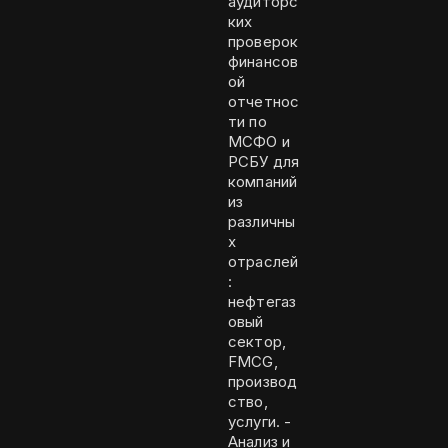
аудиторс
ких
проверок
финансов
ой
отчетнос
ти по
МСФО и
РСБУ для
компаний
из
различны
х
отраслей
:
нефтегаз
овый
сектор,
FMCG,
производ
ство,
услуги. -
Анализ и