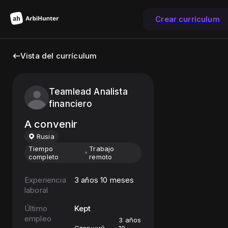
Crear currículum
Vista del currículum
Teamlead Analista
financiero
A convenir
Rusia
Tiempo
Trabajo
completo
remoto
Experiencia
3 años 10 meses
laboral
Último
Kept
empleo
3 años