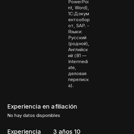
PowerPoi
nt, Word),
1С:Докум
ентообор
от, SAP. -
Языки:
Русский
(родной),
Английск
ий (B1 —
Intermedi
ate,
деловая
переписк
а).
Experiencia en afiliación
No hay datos disponibles
Experiencia
3 años 10