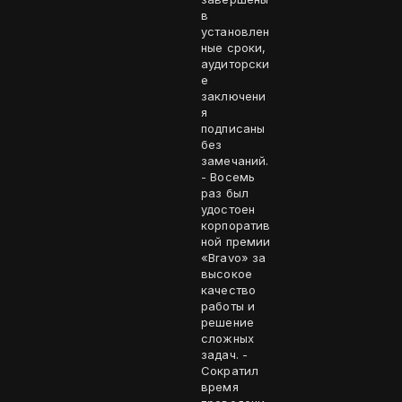
в
установлен
ные сроки,
аудиторски
е
заключени
я
подписаны
без
замечаний.
- Восемь
раз был
удостоен
корпоратив
ной премии
«Bravo» за
высокое
качество
работы и
решение
сложных
задач. -
Сократил
время