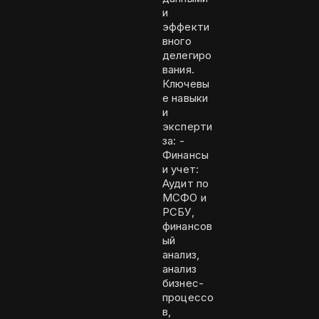
и
эффекти
вного
делегиро
вания.
Ключевы
е навыки
и
эксперти
за: -
Финансы
и учет:
Аудит по
МСФО и
РСБУ,
финансов
ый
анализ,
анализ
бизнес-
процессо
в,