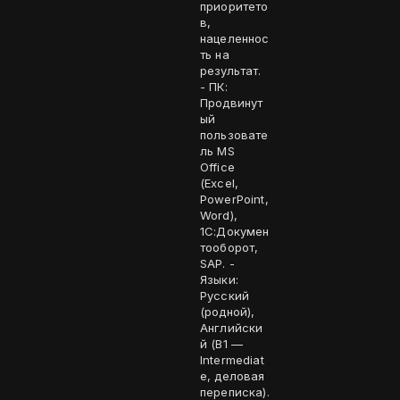
приоритето
в,
нацеленнос
ть на
результат.
- ПК:
Продвинут
ый
пользовате
ль MS
Office
(Excel,
PowerPoint,
Word),
1С:Докумен
тооборот,
SAP. -
Языки:
Русский
(родной),
Английски
й (B1 —
Intermediat
e, деловая
переписка).