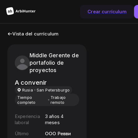
Crear currículum
Vista del currículum
Middle Gerente de
portafolio de
proyectos
A convenir
Rusia
San Petersburgo
Tiempo
Trabajo
completo
remoto
Experiencia
3 años 4
laboral
meses
Último
ООО Ревви