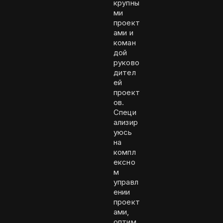
крупны
ми
проект
ами и
коман
дой
руково
дител
ей
проект
ов.
Специ
ализир
уюсь
на
компл
ексно
м
управл
ении
проект
ами,
оптим