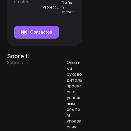
empleo
1 año
Project
2
manager
meses
Contactos
Sobre ti
Sobre ti
Опытн
ый
руково
дитель
проект
ов с
успеш
ным
опыто
м
управл
ения