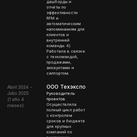
дашборды и
отчёты по
эффективности
RFM и
автоматическим
напоминаниям для
клиентов и
внутренней
команды. 4)
Работала в связке
с техкомандой,
продажами,
аккаунтами и
саппортом.
ООО Техэкспо
Abril 2024 -
Julio 2025
Руководитель
(
1 año 4
проектов
Осуществляла
meses
)
полный цикл работ
с контролем
сроков и бюджета
для крупных
компаний по