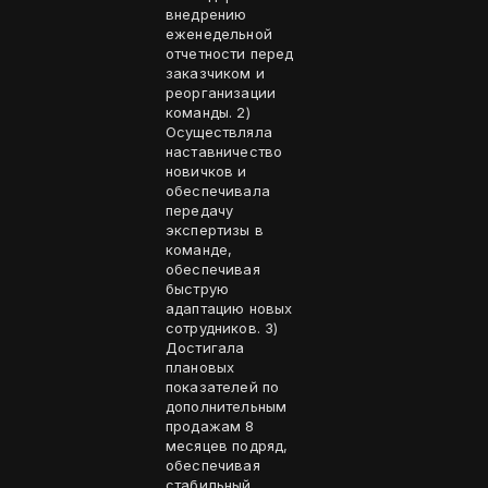
внедрению
еженедельной
отчетности перед
заказчиком и
реорганизации
команды. 2)
Осуществляла
наставничество
новичков и
обеспечивала
передачу
экспертизы в
команде,
обеспечивая
быструю
адаптацию новых
сотрудников. 3)
Достигала
плановых
показателей по
дополнительным
продажам 8
месяцев подряд,
обеспечивая
стабильный