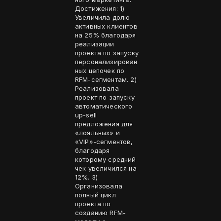
Достижения: 1)
Увеличила долю
активных клиентов
на 25% благодаря
реализации
проекта по запуску
персонализирован
ных цепочек по
RFM-сегментам. 2)
Реализовала
проект по запуску
автоматического
up-sell
предложения для
«лояльных» и
«VIP»-сегментов,
благодаря
которому средний
чек увеличился на
12%. 3)
Организовала
полный цикл
проекта по
созданию RFM-