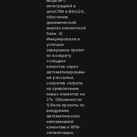
модели с
интеграцией в
amoCRM и Bitrix24,
обеспечив
динамический
анализ клиентской
базы. 4)
Инициировала и
успешно
завершила проект
по возврату
«спящих»
клиентов через
автоматизированн
ые рассылки,
сократив затраты
на привлечение
новых клиентов на
2%. Обязанности:
1) Вела проекты по
внедрению
автоматических
напоминаний
клиентам и RFM-
сегментации,