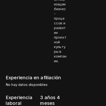
изации
бизнес
-
проце
ссов и
развит
ии
проект
ной
культу
ры в
компан
ии.
Experiencia en afiliación
No hay datos disponibles
Experiencia
3 años 4
laboral
meses