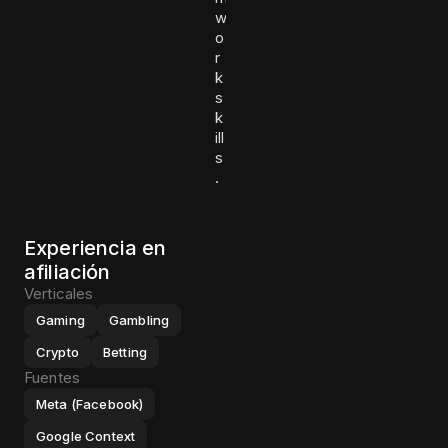
w
o
r
k
s
k
ill
s
.
Experiencia en
afiliación
Verticales
Gaming
Gambling
Crypto
Betting
Fuentes
Meta (Facebook)
Google Context