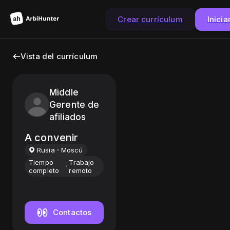
Crear currículum
Inicia
Vista del currículum
Middle
Gerente de
afiliados
A convenir
Rusia
Moscú
Tiempo
Trabajo
completo
remoto
Contactos