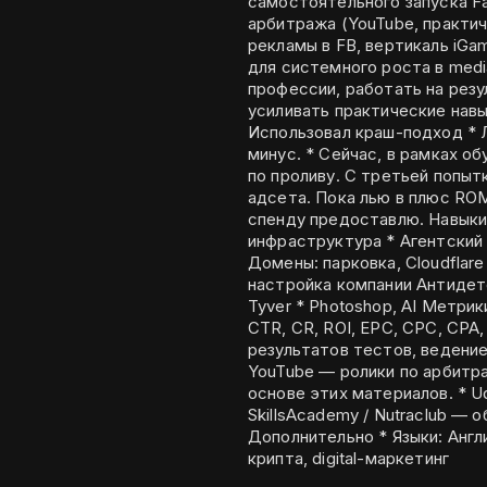
самостоятельного запуска F
арбитража (YouTube, практич
рекламы в FB, вертикаль iGam
для системного роста в medi
профессии, работать на резу
усиливать практические навыки. Практический опыт (первый за
Использовал краш-подход * Л
минус. * Сейчас, в рамках обучения по нутре есть положительный результат
по проливу. С третьей попытк
адсета. Пока лью в плюс RO
спенду предоставлю. Навыки и инструменты Рекламный кабинет и
инфраструктура * Агентский к
Домены: парковка, Cloudflare
настройка компании Антидете
Tyver * Photoshop, AI Метри
CTR, CR, ROI, EPC, CPC, CPA, 
результатов тестов, ведение таб
YouTube — ролики по арбитра
основе этих материалов. * U
SkillsAcademy / Nutraclub — 
Дополнительно * Языки: Англи
крипта, digital-маркетинг