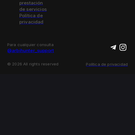
prestación
de servicios
Política de
privacidad
Para cualquier consulta
@arbihunter_support
©
2026
All rights reserved
Política de privacidad