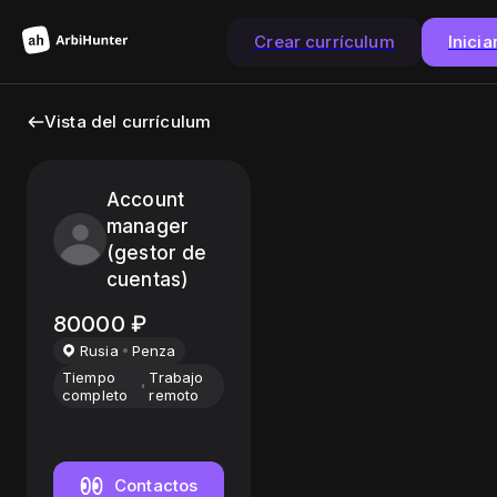
Crear currículum
Inicia
Vista del currículum
Account
manager
(gestor de
cuentas)
80000
₽
Rusia
Penza
Tiempo
Trabajo
completo
remoto
Contactos