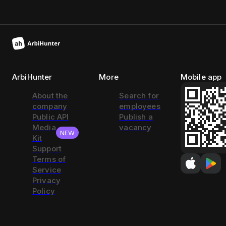
ArbiHunter
More
Mobile app
About the
Search for
company
employees
Public API
Publish a
Media
vacancy
NEW
Kit
Support
Terms of
Service
Privacy
Policy