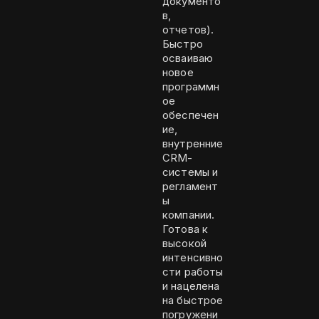
документо
в,
отчетов).
Быстро
осваиваю
новое
программн
ое
обеспечен
ие,
внутренние
CRM-
системы и
регламент
ы
компании.
Готова к
высокой
интенсивно
сти работы
и нацелена
на быстрое
погружени