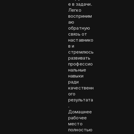
е в задачи.
Легко
восприним
аю
обратную
связь от
наставнико
в и
стремлюсь
развивать
профессио
нальные
навыки
ради
качественн
ого
результата
.
Домашнее
рабочее
место
полностью