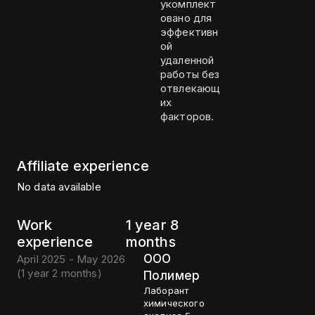
укомплект
овано для
эффективн
ой
удаленной
работы без
отвлекающ
их
факторов.
Affiliate experience
No data available
Work
1 year 8
experience
months
ООО
April 2025 - May 2026
(
1 year 2 months
)
Полимер
Лаборант
химического