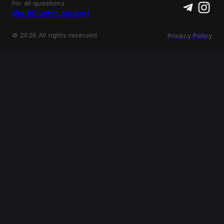
For all questions
@arbihunter_support
©
2026
All rights reserved
Privacy Policy