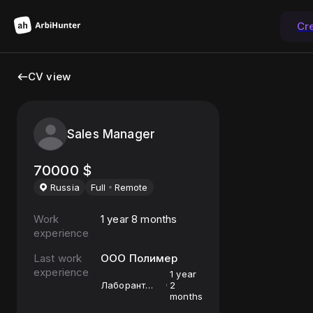
Cr
CV view
Sales Manager
70000
$
Russia
Full
Remote
Work
1 year 8 months
experience
Last work
ООО Полимер
experience
1 year
Лаборант
2
химического
months
анализа 5