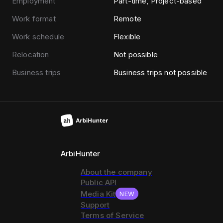
Employment
Part-time, Project-based
Work format
Remote
Work schedule
Flexible
Relocation
Not possible
Business trips
Business trips not possible
ArbiHunter
About the company
Public API
Media Kit
NEW
Support
Terms of Service