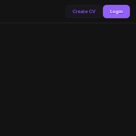
Create CV
Login