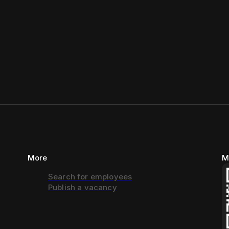
More
M
Search for employees
Publish a vacancy