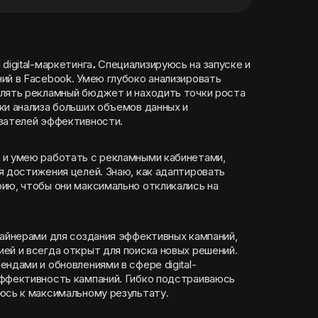
digital-маркетинга
.
Специализируюсь на запуске и
ий в Facebook. Умею глубоко анализировать
лять рекламный бюджет и находить точки роста
ки анализа больших объемов данных и
азателей эффективности.
 и умею работать с рекламными кабинетами,
я достижения целей. Знаю, как адаптировать
ию, чтобы они максимально откликались на
зайнерами для создания эффективных кампаний,
ей и всегда открыт для поиска новых решений.
ндами и обновлениями в сфере digital-
эффективность кампаний. Гибко подстраиваюсь
юсь к максимальному результату.