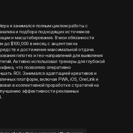
йера я занимался полным циклом работы с
анализа и подбора подходящих источников
зации и масштабирования. В мои обязанности
 до $100,000 в месяц с акцентом на
редств и достижение максимальной отдачи.
ования гипотез и гео-направлений для выявления
тегий. Активно использовал трекеры для глубокой
рафика, что позволяло оперативно
чшать ROI. Занимался адаптацией креативов и
личных платформ, включая PWA, iOS, OneLink и
вовал в коллективной проработке стратегий на
 улучшению эффективности рекламных
.