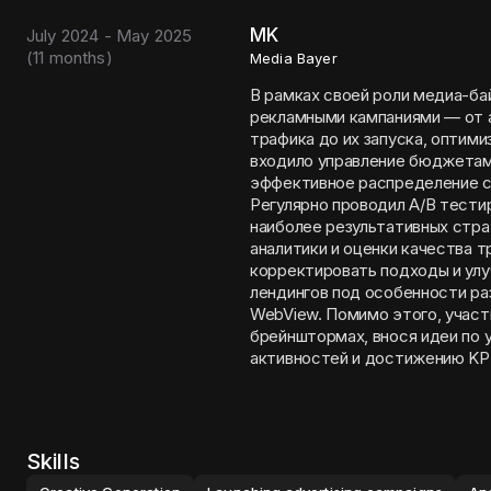
MK
July 2024 - May 2025
(
11 months
)
Media Bayer
В рамках своей роли медиа-ба
рекламными кампаниями — от 
трафика до их запуска, оптими
входило управление бюджетами
эффективное распределение с
Регулярно проводил A/B тестир
наиболее результативных стра
аналитики и оценки качества т
корректировать подходы и улу
лендингов под особенности раз
WebView. Помимо этого, участ
брейнштормах, внося идеи по
активностей и достижению KPI
Skills