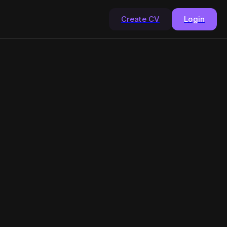
Create CV
Login