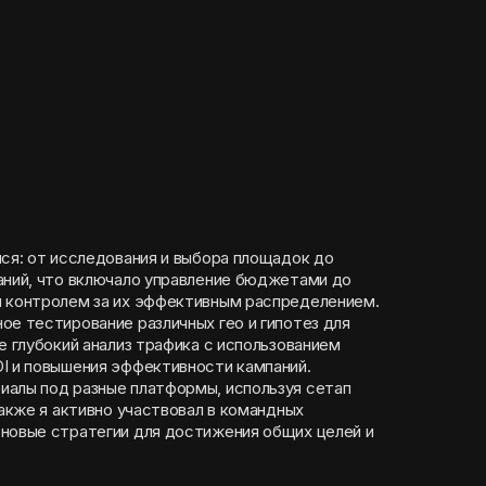
лся: от исследования и выбора площадок до
аний, что включало управление бюджетами до
м контролем за их эффективным распределением.
ое тестирование различных гео и гипотез для
е глубокий анализ трафика с использованием
I и повышения эффективности кампаний.
иалы под разные платформы, используя сетап
Также я активно участвовал в командных
новые стратегии для достижения общих целей и