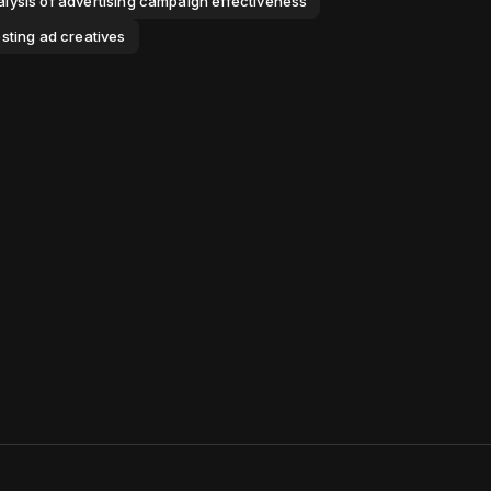
lysis of advertising campaign effectiveness
sting ad creatives