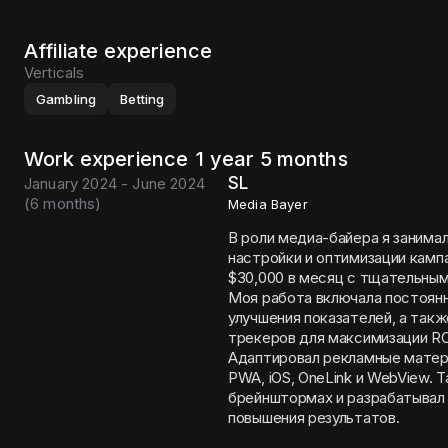
Affiliate experience
Verticals
Gambling
Betting
Work experience
1 year 5 months
SL
January 2024 - June 2024
(
6 months
)
Media Bayer
В роли медиа-байера я занима
настройки и оптимизации камп
$30,000 в месяц с тщательны
Моя работа включала постоянн
улучшения показателей, а такж
трекеров для максимизации RO
Адаптировал рекламные матер
PWA, iOS, OneLink и WebView. 
брейнштормах и разрабатывал 
повышения результатов.