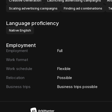
Creative Generation
Launching advertising campaigns
Ana
Scaling advertising campaigns
Finding ad combinations
Te
Language proficiency
Native
English
Employment
Employment
Full
Work format
Work schedule
Flexible
Relocation
Possible
Business trips
Business trips possible